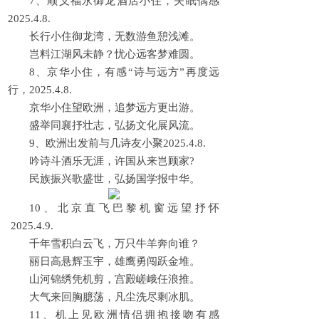
7、顺义福永御龙酒店小住，失眠偶感
2025.4.8.
长行小住御龙湾，无数游鱼憩浅滩。
岂料江湖风未静？忧心远客梦难圆。
8、京华小住，有感“诗与远方”再度远
行，2025.4.8.
京华小住望欧洲，追梦远方更出游。
盛举同襄抒壮志，弘扬文化展风流。
9、欧洲出发前与几诗友小聚2025.4.8.
吟诗斗酒乐无涯，许国从来岂顾家?
民族振兴歌盛世，弘扬国学报中华。
10、北京直飞巴黎机窗远望抒怀
2025.4.9.
千年雪积白云飞，万只牛羊奔向谁？
丽日高悬辉玉宇，雄鹰勇闯跃金堆。
山河锦绣凭机剪，宫殿嵯峨任浪推。
大气来回胸臆荡，凡尘洗尽剩冰肌。
11、机上见欧洲情侣拥抱接吻有感