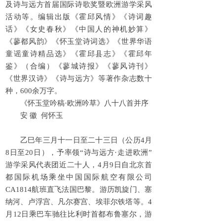
及诗与远方首届国际诗歌奖暨欧洲游学采风
活动等。编辑出版《霍邱风情》《诗词趣
话》《女史春秋》《中国人的神机妙算》
《蓼都风韵》《怀玉堂诗词选》《世界华语
童谣童诗精品选》《霍邱县志》《霍邱年
鉴》（合编）《蓼城诗报》《蓼风诗刊》
《世界汉诗》《诗与远方》等著作杂志数十
种，600余万字。
《怀玉堂吟稿·欧洲吟草》八十八首并序
安 徽 何怀玉
乙巳年三月十一日至二十三日（公历4月
8日至20日），予率领“诗与远方·走进欧洲”
游学采风代表团近二十人，4月9日自北京首
都国际机场乘坐中国国际航空有限公司
CA1814航班直飞法国巴黎。游历凯旋门、塞
纳河、卢浮宫、凡尔赛宫、埃菲尔铁塔等。4
月12日乘巴车驰往比利时首都布鲁塞尔，游