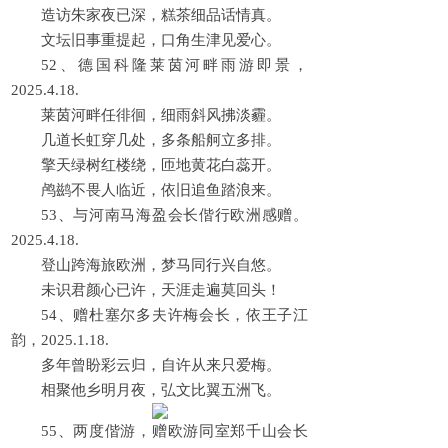
造访朱家夜已深，糕茶细品话情真。
文坛旧事重提起，口角生津见爱心。
52、德国科隆莱茵河畔雨游即景，
2025.4.18.
莱茵河畔任徘徊，细雨斜风拂淡霾。
几道长虹穿几处，多条船舸立多排。
擎天绿树红楼绕，匝地黄花白蕊开。
鸬鹚不畏人临近，依旧追鱼踏浪来。
53、与河南马海盈会长偕行欧洲感赠。
2025.4.18.
登山跨海旅欧洲，梦马同行兴自悠。
未识君颜心已许，天涯走遍莫回头！
54、赠杜塞尔多夫许梅会长，依王子江
韵，2025.1.18.
多年曾盼彩云归，自许从来只爱梅。
相聚他乡明月夜，弘文比翼五洲飞。
55、两度偕游，赠欧游同室郑千山会长