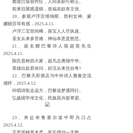
都道巴翁创作狂，人间喜剧可称王。
前来旧屋观遗稿，造福农奴有主张。
20、参观卢浮宫维纳斯、胜利女神、蒙
娜丽莎等有感，2025.4.11.
卢浮三宝世间稀，探宝人人尽执迷。
圣女从来多苦难，神仙本意是慈悲。
21、嵌名赠巴黎诗人陈超英先生
2025.4.11.
陈氏昔称四大家，超凡志勇报中华。
英雄出处君休问，好汉从来岂自夸?
22、巴黎天府酒店与中外诗人雅集交流
感怀，2025.4.12.
吟唱诗歌走远方，巴黎追梦遇同行。
弘扬国学传文化，民族昌兴挺脊梁。
23、奔赴布鲁塞尔途中即兴口占
2025.4.12.
千里平畴草木柔，风车搅动一天愁。