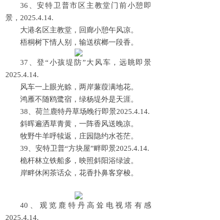
36、安特卫普市区主教堂门前小憩即
景，2025.4.14.
大港名区主教堂，回廊小憩午风凉。
梧桐树下情人别，输送槟榔一段香。
37、登“小孩堤防”大风车，远眺即景
2025.4.14.
风车一上眼光赊，两岸蒹葭满地花。
鸿雁不随鸥鹭宿，绿杨堤外是天涯。
38、荷兰鹿特丹草场晚行即景2025.4.14.
斜晖遍洒草青黄，一阵香风送晚凉。
牧野牛羊呼犊返，庄园隐约水苍茫。
39、安特卫普“方块屋”畔即景2025.4.14.
桅杆林立铁船多，映照斜阳浴绿波。
岸畔休闲茶话众，花香扑鼻客穿梭。
40、观览鹿特丹高耸电视塔有感
2025.4.14.