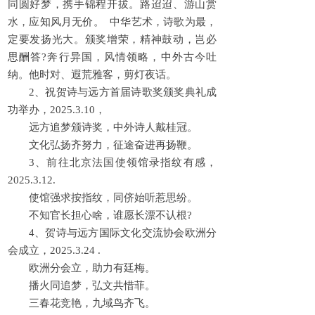
同圆好梦，携手锦程开拔。路迢迢、游山赏
水，应知风月无价。 中华艺术，诗歌为最，
定要发扬光大。颁奖增荣，精神鼓动，岂必
思酬答?奔行异国，风情领略，中外古今吐
纳。他时对、遐荒雅客，剪灯夜话。
2、祝贺诗与远方首届诗歌奖颁奖典礼成
功举办，2025.3.10，
远方追梦颁诗奖，中外诗人戴桂冠。
文化弘扬齐努力，征途奋进再扬鞭。
3、前往北京法国使领馆录指纹有感，
2025.3.12.
使馆强求按指纹，同侪始听惹思纷。
不知官长担心啥，谁愿长漂不认根?
4、贺诗与远方国际文化交流协会欧洲分
会成立，2025.3.24 .
欧洲分会立，助力有廷梅。
播火同追梦，弘文共惜菲。
三春花竞艳，九域鸟齐飞。