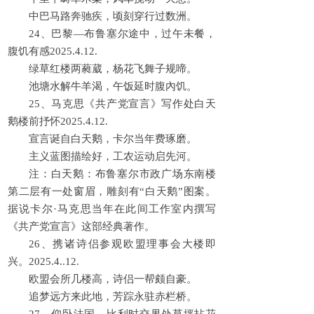
中巴马路奔驰疾，顷刻穿行过数洲。
24、巴黎—布鲁塞尔途中，过午未餐，
腹饥有感2025.4.12.
绿草红楼两蕤葳，杨花飞舞子规啼。
池塘水解牛羊渴，午饭延时腹內饥。
25、马克思《共产党宣言》写作处白天
鹅楼前抒怀2025.4.12.
宣言诞自白天鹅，卡尔当年费琢磨。
主义蓝图描绘好，工农运动启先河。
注：白天鹅：布鲁塞尔市政广场东南楼
第二层有一处窗眉，雕刻有“白天鹅”图案。
据说卡尔·马克思当年在此间工作室内撰写
《共产党宣言》这部经典著作。
26、携诸诗侣参观欧盟理事会大楼即
兴。2025.4..12.
欧盟会所几楼高，诗侣一帮颇自豪。
追梦远方来此地，芳踪永驻赤栏桥。