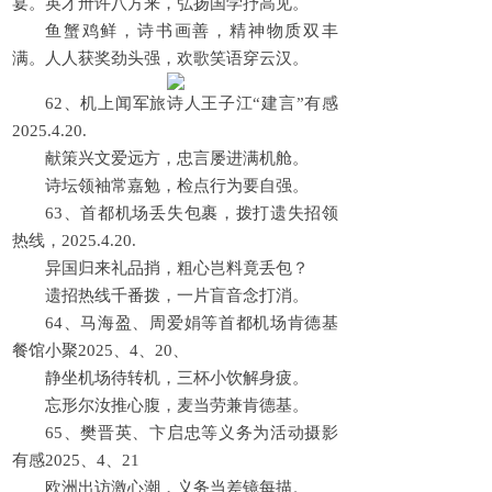
宴。英才卅许八方来，弘扬国学抒高见。
鱼蟹鸡鲜，诗书画善，精神物质双丰
满。人人获奖劲头强，欢歌笑语穿云汉。
62、机上闻军旅诗人王子江“建言”有感
2025.4.20.
献策兴文爱远方，忠言屡进满机舱。
诗坛领袖常嘉勉，检点行为要自强。
63、首都机场丢失包裹，拨打遗失招领
热线，2025.4.20.
异国归来礼品捎，粗心岂料竟丢包？
遗招热线千番拨，一片盲音念打消。
64、马海盈、周爱娟等首都机场肯德基
餐馆小聚2025、4、20、
静坐机场待转机，三杯小饮解身疲。
忘形尔汝推心腹，麦当劳兼肯德基。
65、樊晋英、卞启忠等义务为活动摄影
有感2025、4、21
欧洲出访激心潮，义务当差镜每描。