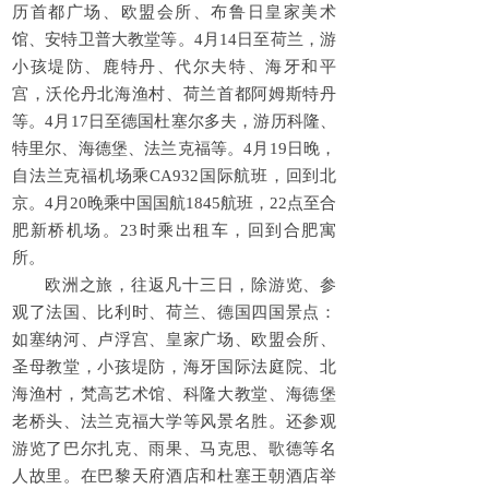
历首都广场、欧盟会所、布鲁日皇家美术
馆、安特卫普大教堂等。4月14日至荷兰，游
小孩堤防、鹿特丹、代尔夫特、海牙和平
宫，沃伦丹北海渔村、荷兰首都阿姆斯特丹
等。4月17日至德国杜塞尔多夫，游历科隆、
特里尔、海德堡、法兰克福等。4月19日晚，
自法兰克福机场乘CA932国际航班，回到北
京。4月20晚乘中国国航1845航班，22点至合
肥新桥机场。23时乘出租车，回到合肥寓
所。
欧洲之旅，往返凡十三日，除游览、参
观了法国、比利时、荷兰、德国四国景点：
如塞纳河、卢浮宫、皇家广场、欧盟会所、
圣母教堂，小孩堤防，海牙国际法庭院、北
海渔村，梵高艺术馆、科隆大教堂、海德堡
老桥头、法兰克福大学等风景名胜。还参观
游览了巴尔扎克、雨果、马克思、歌德等名
人故里。在巴黎天府酒店和杜塞王朝酒店举