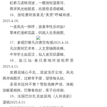
虹桥几道映清波，一艘游轮荡塞河。
两岸风光收眼底，欣观母圣塔嵯峨。
16、游轮屡听孩童见“美景”呼喊有感，
2025.4.10.
一道风光一阵呼，孩童率性乐何如?
擎来烂漫鲜花蕊，织就人生美丽图。
17、参观巴黎凡尔赛宫有感2025.4.10.
凡尔赛间艺术奇，人文景物两依稀。
中华学士如盲汉，似入迷宫叹露晞。
18、临江仙·春日塞纳河游轮即景
2025.4.11.
坐拥花城心不乱，清波洗尽尘埃。风光
两岸画图开。过桥常手摆，望塔每头抬。
圣母衣冠何不整？莺歌燕舞声谐。渔船
游艇紧相挨。巴黎春色好，客子任徘徊。
19、法国巴尔扎克故居阅《人间喜剧》
遗稿2025.4.11.