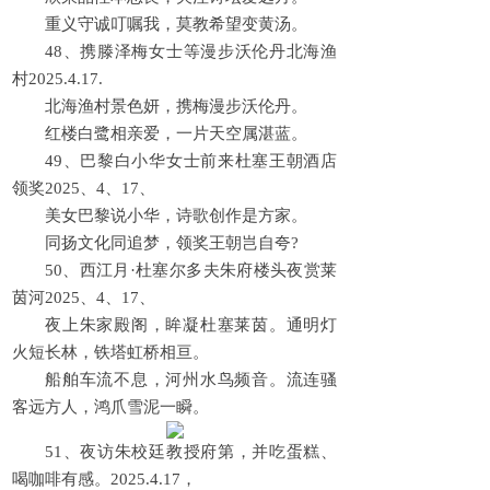
重义守诚叮嘱我，莫教希望变黄汤。
48、携滕泽梅女士等漫步沃伦丹北海渔
村2025.4.17.
北海渔村景色妍，携梅漫步沃伦丹。
红楼白鹭相亲爱，一片天空属湛蓝。
49、巴黎白小华女士前来杜塞王朝酒店
领奖2025、4、17、
美女巴黎说小华，诗歌创作是方家。
同扬文化同追梦，领奖王朝岂自夸?
50、西江月·杜塞尔多夫朱府楼头夜赏莱
茵河2025、4、17、
夜上朱家殿阁，眸凝杜塞莱茵。通明灯
火短长林，铁塔虹桥相亘。
船舶车流不息，河州水鸟频音。流连骚
客远方人，鸿爪雪泥一瞬。
51、夜访朱校廷教授府第，并吃蛋糕、
喝咖啡有感。2025.4.17，