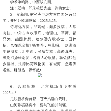
学术争鸣路，中西较几回。
注：廷梅，即朱校廷先生、许梅女士。
5、贺新郎.评审诗与远方首届国际诗歌
奖，并约赴欧洲感赋，2025.3.25.
诗与远方奖，品高端，颇多投稿，人常
向往。中外古今收眼底，地理山川草莽。都
只为、能圆梦想。追梦远方歌盛世，国粹
扬、岂在题金榜? 骚客呼，鸟儿唱。 欧洲游
学邀朋党，汇中西，骚坛英杰，高谈真爽。
褒贬抑扬雄论发，各自人心欢畅。孰佐酒?他
乡排挡。法德比荷风物美，有城河、堡塔供
观赏。肝胆热，襟怀敞!
6、合肥新桥---北京机场直飞有感
2025.4.8.
甩脱新桥奔首都，苍天浩瀚白云呼。
山河带砺楼房小，要与飞船并驾驱。