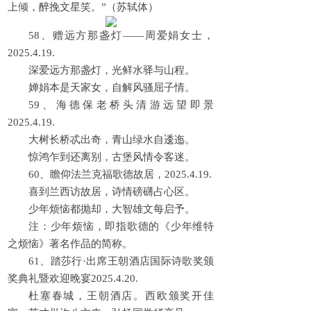
上倾，醉挽文星笑。”（苏轼体）
58、赠远方那盏灯——周爱娟女士，
2025.4.19.
深爱远方那盏灯，光鲜水驿与山程。
婵娟本是天家女，自解风骚屈子情。
59、海德保老桥头清游远望即景
2025.4.19.
大树长桥忒出奇，青山绿水自逶迤。
惊鸿乍到还离别，古堡风情令客迷。
60、瞻仰法兰克福歌德故居，2025.4.19.
喜到兰西访故居，诗情磅礴占心区。
少年烦恼都抛却，大智雄文每启予。
注：少年烦恼，即指歌德的《少年维特
之烦恼》著名作品的简称。
61、踏莎行·出席王朝酒店国际诗歌奖颁
奖典礼暨欢迎晚宴2025.4.20.
杜塞春城，王朝酒店。西欧颁奖开佳