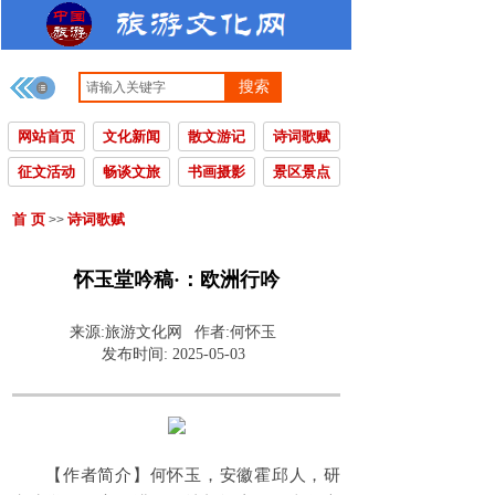
搜索
网站首页
文化新闻
散文游记
诗词歌赋
征文活动
畅谈文旅
书画摄影
景区景点
首 页
诗词歌赋
>>
怀玉堂吟稿·：欧洲行吟
来源:
旅游文化网
作者:
何怀玉
发布时间:
2025-05-03
【作者简介】何怀玉，安徽霍邱人，研