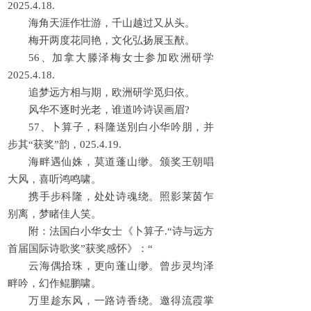
2025.4.18.
海角天涯作壮游，千山越过又从头。
梅开两度花同艳，文化弘扬展玉猷。
56、加拿大滕泽梅女士参加欧洲研学
2025.4.18.
追梦远方相与期，欧洲研学觅归依。
风华不逐时光老，谁道吟诗误画眉?
57、卜算子，科隆送別白小华吟朋，并
步其“获奖”韵，025.4.19.
海畔遇仙姝，莫道蓬山缈。颁奖王朝唱
大风，喜听鸿鸣啸。
携手步科隆，处处诗魂绕。照影莱茵乍
别离，梦睹佳人笑。
附：法国白小华女士《卜算子.“诗与远方
首届国际诗歌奖”获奖感怀》：“
云海偶拾珠，更向蓬山缈。曾步灵均泽
畔吟，幻作鲲鹏啸。
万里趁东风，一路诗香绕。邀得流霞掌