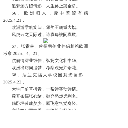
追梦远方留倩影，人生路上架金桥。
66、欧洲归来，囊中羞涩有感
2025.4.21，
欧洲游学凯旋归，颁奖王朝举大旗。
风虎云龙天际过，诗囊每被阮囊欺。
67、张贵林、侯振荣创业伴侣相携欧洲
考察 2025、4、21、
伉俪情深业绩佳，弘扬文化壮中华。
欧洲出访同追梦，考察观光并蒂花。
68、法兰克福大学校园观光留影，
2025.4.22，
大学门前草树青，一帮诗客动诗情。
撑开条幅张心绪，抛弃愁烦远利名。
躺卧坪茵成梦少，腾飞意气觉身轻。
交流文化同携手，带路长兴赶路程。
69、老桥头与貌似墨西哥游客并合影留
念，2025.4.22