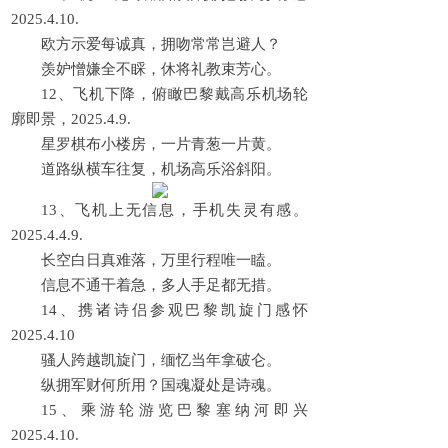
2025.4.10.
欧方示爱每诚真，拥吻常常岂避人？
羡妒憎嫌全不睬，休将礼教束芳心。
12、飞机下降，俯瞰巴黎戴高乐机场轮
廓即景，2025.4.9.
星罗棋布小楼房，一片青葱一片黄。
道路纵横车往复，机场高乐浴斜阳。
13、飞机上无信息，手机失灵有感。
2025.4.4.9.
长空白日真难落，万里行程唯一瞌。
信息不通干着急，多人手足都无措。
14、携诸诗侣参观巴黎凯旋门感怀
2025.4.10
骚人跨越凯旋门，缅忆当年拿破仑。
纵拥军财何所用？国魂凝处是诗魂。
15、乘游轮游览巴黎塞纳河即兴
2025.4.10.