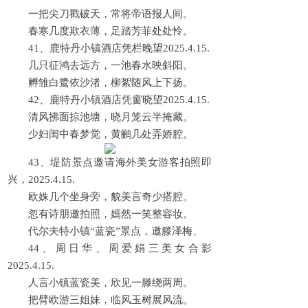
一把尖刀戳破天，常将帝语报人间。
春寒几度欺衣薄，足踏芳菲处处怜。
41、鹿特丹小镇酒店凭栏晚望2025.4.15.
几只征鸿去远方，一池春水映斜阳。
孵雏白鹭依沙渚，柳絮随风上下扬。
42、鹿特丹小镇酒店凭窗晓望2025.4.15.
清风拂面掠池塘，晓月笼云半掩藏。
少妇闺中春梦觉，黄鹂几处弄娇腔。
43、堤防景点邀请海外美女游客拍照即
兴，2025.4.15.
欧姝几个坐身旁，貌美言奇少搭腔。
忽有诗朋邀拍照，嫣然一笑整容妆。
代尔夫特小镇“蓝瓷”景点，邀滕泽梅、
44、周日华、周爱娟三美女合影
2025.4.15.
人言小镇蓝瓷美，欣见一滕绕两周。
把臂欧游三姐妹，临风玉树展风流。