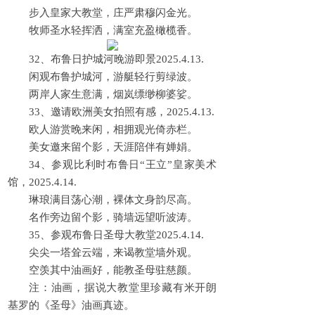
步入皇家大教堂，庄严肃穆闪金光。
牧师圣水轻挥洒，满室充盈橄榄香。
32、布鲁日护城河晚游即景2025.4.13.
闲观布鲁护城河，游艇轻行剪绿波。
两岸人家生意满，烟岚缥缈柳婆娑。
33、邀请欧洲美女拍照有感，2025.4.13.
欧人游赏晚来闲，相拥观光倚赤栏。
美女邀来留个影，天涯陪伴有婵娟。
34、参观比利时布鲁日“王立”皇家美术
馆，2025.4.14.
琳琅满目荡心潮，裸体文身韵尽高。
名作旁边留个影，骑墙远望听波涛。
35、参观布鲁日圣母大教堂2025.4.14.
尖尖一塔耸云端，来谒教堂墙外观。
空羡其中油画好，能教圣母驻慈颜。
注：油画，据说大教堂里珍藏有米开朗
基罗的《圣母》油画真迹。