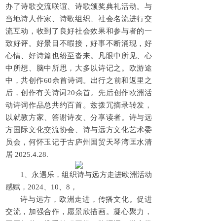
办了诗歌交流联谊、诗歌颁奖典礼活动。与
当地诗人作家、诗歌组织、社会名流进行交
流互动，收到了良好社会效果和参与者的一
致好评。好景目不暇接，好事不断涌现，好
心情、好诗篇也纷至沓来。凡眼中所见、心
中所想、脑中所思，大多以诗记之。欧游途
中，共创作60余首诗词。出行之前和返里之
后，创作有关诗词20余首。先后创作欧洲活
动诗词作品总共约百首。兹拨冗摘录转发，
以就教方家、答谢诗友、分享读者。诗与远
方国际文化交流协会、诗与远方文化艺术委
员会，何怀玉记于古庐州国贸天琴湾匡水清
居 2025.4.28.
1、永遇乐，组织诗与远方走进欧洲活动
感赋，2024、10、8，
诗与远方，欧洲走进，传播文化。促进
交流，加强合作，愿景欣描画。凝心聚力，