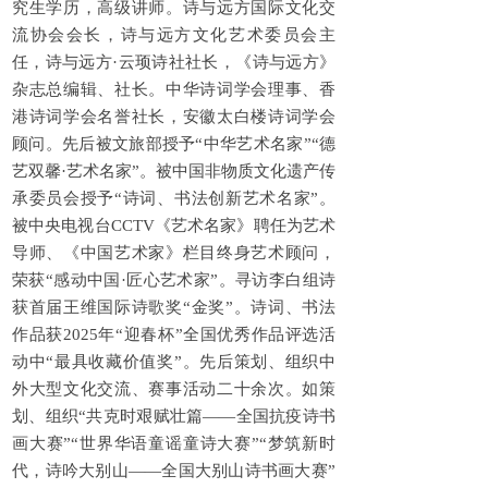
究生学历，高级讲师。诗与远方国际文化交
流协会会长，诗与远方文化艺术委员会主
任，诗与远方·云顼诗社社长，《诗与远方》
杂志总编辑、社长。中华诗词学会理事、香
港诗词学会名誉社长，安徽太白楼诗词学会
顾问。先后被文旅部授予“中华艺术名家”“德
艺双馨·艺术名家”。被中国非物质文化遗产传
承委员会授予“诗词、书法创新艺术名家”。
被中央电视台CCTV《艺术名家》聘任为艺术
导师、《中国艺术家》栏目终身艺术顾问，
荣获“感动中国·匠心艺术家”。寻访李白组诗
获首届王维国际诗歌奖“金奖”。诗词、书法
作品获2025年“迎春杯”全国优秀作品评选活
动中“最具收藏价值奖”。先后策划、组织中
外大型文化交流、赛事活动二十余次。如策
划、组织“共克时艰赋壮篇——全国抗疫诗书
画大赛”“世界华语童谣童诗大赛”“梦筑新时
代，诗吟大别山——全国大别山诗书画大赛”