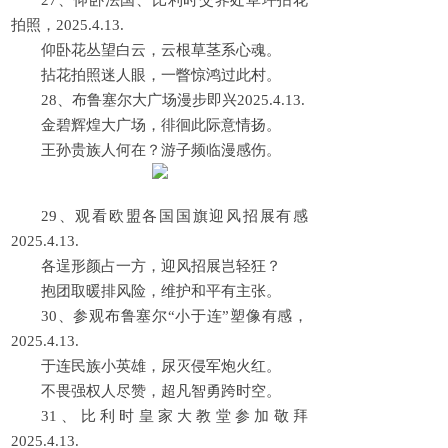
27、仰卧法国、比利时交界处草坪拈花
拍照，2025.4.13.
仰卧花丛望白云，云根草茎系心魂。
拈花拍照迷人眼，一瞥惊鸿过此村。
28、布鲁塞尔大广场漫步即兴2025.4.13.
金碧辉煌大广场，徘徊此际意情扬。
王孙贵族人何在？游子频临漫感伤。
29、观看欧盟各国国旗迎风招展有感
2025.4.13.
各逞形颜占一方，迎风招展岂轻狂？
抱团取暖排风险，维护和平有主张。
30、参观布鲁塞尔“小于连”塑像有感，
2025.4.13.
于连民族小英雄，尿灭侵军炮火红。
不畏强权人尽赞，超凡智勇跨时空。
31、比利时皇家大教堂参加敬拜
2025.4.13.