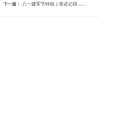
八一建军节特稿 || 谁还记得......
下一篇：
最新动态
观莲：水中之美
穆明祥诗歌：边塞诗词五首
边塞诗词（第68期）
文心雕龙：丝路明珠·金张掖·诗意甘州
姜贝诗歌选
品读《年华》，涵养七气 文/鲁
穆明祥诗歌：影子
文心雕龙：《西行漫记》诗篇合集