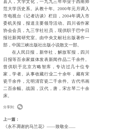
县人，大学文化，一九九三年毕业于西南师
范大学历史系。从教十年。2000年元月调入
市电视台《记者访谈》栏目，2004年调入市
委机关报，报道主要领导活动。四川省作家
协会会员，九三学社社员，现供职于巴中日
报社新闻研究室。由中央文献社出版著作一
部，中国三峡出版社出版小说散文一部。
在人民日报，新华社，解放军报，四川
日报等百余家媒体发表新闻作品二千余件。
曾供职于北京方略智库，专访过几十位专
家，学者。从事收藏行业二十余年，藏有宋
瓷千余件，元明清官瓷二千余件。古代书画
二百余幅。战国，汉代，唐，宋古琴二十余
床。
分享到:
上一篇：
《永不凋谢的马兰花》——致敬全......