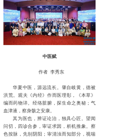
中医赋
作者 李秀东
华夏中医，源远流长。肇自岐黄，德被
洪荒。观夫《内经》作而医理彰，《本草》
编而药物详。经络脏腑，探生命之奥秘；气
血津液，察身骸之安康。‌
其为医也，辨证论治，独具心匠。望闻
问切，四诊合参，审证求因，析机推象。察
色按脉，先别阴阳；审清浊而知部分，视喘