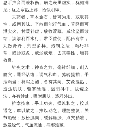
息听声音而兼权衡。病之表里虚实，犹如洞
见；症之寒热正邪，恰似明详。‌
夫药者，草木金石，皆可为用。或取其
性，或用其味。辛散而能行气血，苦降而可
泄实火。甘缓补虚，酸收涩藏。咸软坚而散
结，淡渗利而水行。君臣佐使，配伍有章；
丸散膏丹，剂型多样。炮制之法，精巧非
常，或炒或炙，或煅或煨，去其毒性，增其
效良。‌‌
针灸之术，神奇之方。毫针纤细，刺入
腧穴，通经活络，调气和血。捻转提插，手
法精当；补泻之施，各有其向。艾灸温热，
透达肌肤，驱寒除湿，温阳补中。拔罐之
法，亦有妙处，吸附肌肤，逐邪外出。‌‌
推拿按摩，手上功夫。揉以和之，按以
通之，摩以散之，推以动之。理筋整复，关
节顺畅；放松肌肉，缓解痛胀。点穴精准，
激发经气，气血流通，病邪难藏。‌