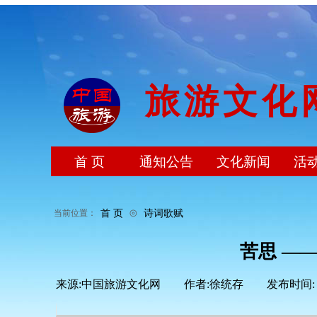
旅游文化
首 页
通知公告
文化新闻
活
⊙
首 页
诗词歌赋
当前位置：
苦思 —
来源:
中国旅游文化网
|
作者:
徐统存
|
发布时间