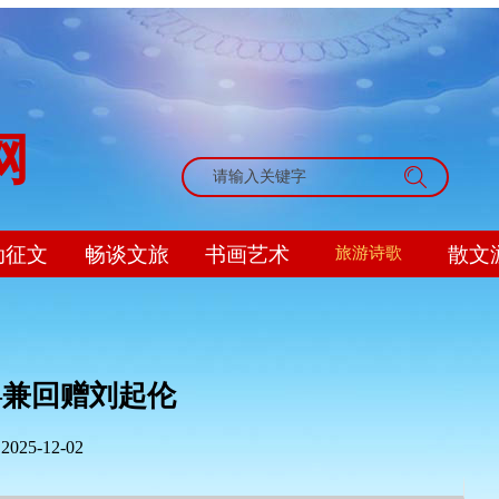
网
搜索
动征文
畅谈文旅
书画艺术
散文
旅游诗歌
—兼回赠刘起伦
:
2025-12-02
|
|