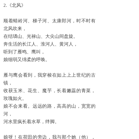
2.《北风》
顺着蜻岭河、梯子河、太康郎河，时不时有
北风吹来，
在结璘山、光禄山、大尖山间盘旋。
奔生活的长江人、淮河人、黄河人，
听到了雁鸣、鹰叫，
娘细弱又绵柔的呼唤。
雁与鹰会看到，我穿梭在如上上上世纪的古
镇，
收获玉米、花生、魔芋，长着嫩蕊的青菜，
玫瑰如火。
娘不会来看。远远的路，高高的山，宽宽的
河，
河水里疯长着水草，绊脚。
娘呀！在荷田的旁边，我与那个她（他），