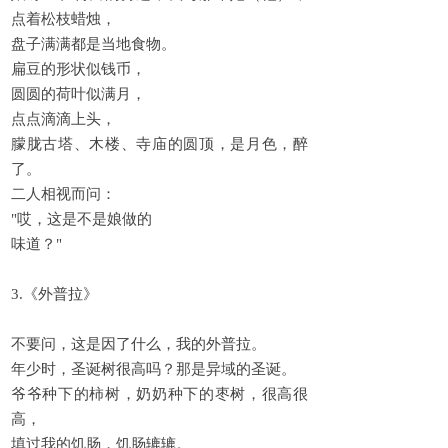
点着松枝蜡烛，
盘子满满都是当地食物。
扁豆的形状似钱币，
圆圆的荷叶似满月，
点点滴滴上头，
朦胧古塔、木楼、寺庙的圆顶，是月色，醉
了。
二人相视而问：
"哎，这是不是娘做的
味道？"
3.《外普拉》
不要问，这是因了什么，我的外普拉。
年少时，圣诞树很高吗？那是异域的圣诞。
爷爷种下的柿树，奶奶种下的枣树，很高很
高，
填过我的饥肠，饥肠辘辘。