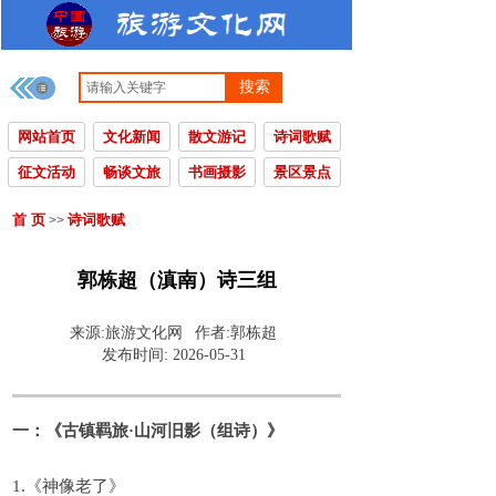
搜索
网站首页
文化新闻
散文游记
诗词歌赋
征文活动
畅谈文旅
书画摄影
景区景点
首 页
诗词歌赋
>>
郭栋超（滇南）诗三组
来源:
旅游文化网
作者:
郭栋超
发布时间:
2026-05-31
一：《古镇羁旅·山河旧影（组诗）》
1.《神像老了》