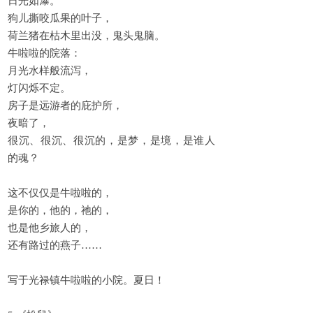
日光如瀑。
狗儿撕咬瓜果的叶子，
荷兰猪在枯木里出没，鬼头鬼脑。
牛啦啦的院落：
月光水样般流泻，
灯闪烁不定。
房子是远游者的庇护所，
夜暗了，
很沉、很沉、很沉的，是梦，是境，是谁人
的魂？
这不仅仅是牛啦啦的，
是你的，他的，祂的，
也是他乡旅人的，
还有路过的燕子……
写于光禄镇牛啦啦的小院。夏日！