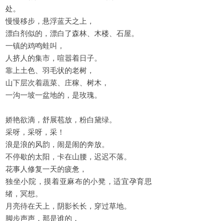
处。
慢慢移步，悬浮蓝天之上，
漂白剂似的，漂白了森林、木楼、石屋。
一镇的鸡鸣蛙叫，
人挤人的集市，喧嚣着日子。
靠上土色、羽毛状的老树，
山下层次着蔬菜、庄稼、树木，
一沟一坡一盆地的，是玫瑰。
娇艳欲滴，舒展苞放，粉白黛绿。
采呀，采呀，采！
浪是浪的风韵，闹是闹的奔放。
不停歇的太阳，卡在山腰，迟迟不落。
花事人修复一天的疲惫，
独坐小院，摸着亚麻布的小凳，适宜孕育思
绪，冥想。
月亮待在天上，阴影长长，穿过草地。
脚步声声，那是谁的，