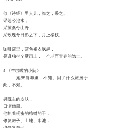
似《诗经》里人儿，舞之，采之。
采莲兮池水，
采茧桑兮山野，
采玫瑰兮日影之下，月上桉枝。
咖啡店里，蓝色裙衣飘起，
是谁独坐？壁画上，一个老而青春的隐士。
4.《牛啦啦的小院》
———她来自哪里，不知。因了什么旅居于
此，不知。
男院主的皮肤，
日渐黝黑。
他抓着稠密的柿树的干，
修复房子、土地、水池，
也修复自己。