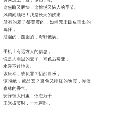
黄河边上，麦子该熟了吧？
这焦盼又胆怯，这愉悦又恼人的季节。
风调雨顺吧！我是长天的奴隶，
所有的麦子都黄黄的，如蛋壳里破皮而出的
鸡仔，
溜溜的，圆圆的，籽籽饱满。
手机上有远方人的信息，
说是大雨里的麦子，褐色后霉变，
水漫不过地边。
该庆幸，或负罪？怡然自乐，
该拒绝，或品茗？黛色又绯红的晚霞，弥漫
森林的香气。
安禄镇大田里，仪态万千，
玉米拔节时，一地声韵，
朝气蓬勃。
山头的星星，有的升起，有的陨落。