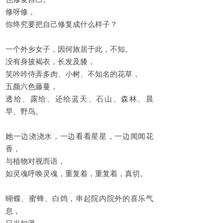
修呀修，
你终究要把自己修复成什么样子？
一个外乡女子，因何旅居于此，不知。
没有身披褐衣，长发及膝，
笑吟吟侍弄多肉、小树、不知名的花草，
五颜六色藤蔓，
透给、露给、还给蓝天、石山、森林、晨
早、野鸟。
她一边浇浇水，一边看看星星，一边闻闻花
香，
与植物对视而语，
如灵魂呼唤灵魂，重复着，重复着，真切。
蝴蝶、蜜蜂、白鸽，串起院内院外的喜乐气
息，