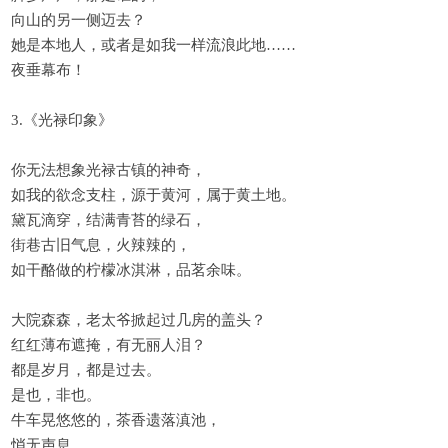
向山的另一侧迈去？
她是本地人，或者是如我一样流浪此地……
夜垂幕布！
3.《光禄印象》
你无法想象光禄古镇的神奇，
如我的欲念支柱，源于黄河，属于黄土地。
黛瓦滴穿，结满青苔的绿石，
街巷古旧气息，火辣辣的，
如干酪做的柠檬冰淇淋，品茗余味。
大院森森，老太爷掀起过几房的盖头？
红红薄布遮掩，有无丽人泪？
都是岁月，都是过去。
是也，非也。
牛车晃悠悠的，茶香遗落滇池，
悄无声息。