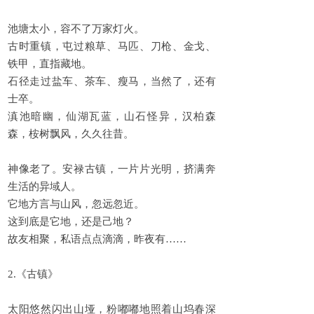
池塘太小，容不了万家灯火。
古时重镇，屯过粮草、马匹、刀枪、金戈、
铁甲，直指藏地。
石径走过盐车、茶车、瘦马，当然了，还有
士卒。
滇池暗幽，仙湖瓦蓝，山石怪异，汉柏森
森，桉树飘风，久久往昔。
神像老了。安禄古镇，一片片光明，挤满奔
生活的异域人。
它地方言与山风，忽远忽近。
这到底是它地，还是己地？
故友相聚，私语点点滴滴，昨夜有……
2.《古镇》
太阳悠然闪出山垭，粉嘟嘟地照着山坞春深