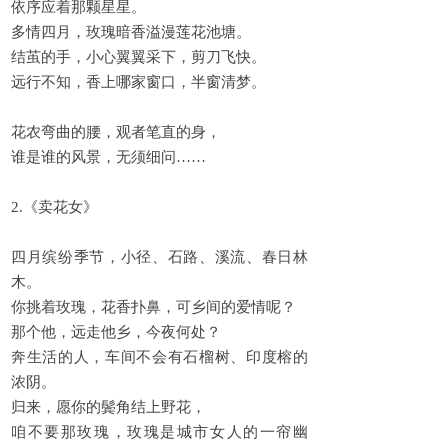
依序应着那颗星星。
多情四月，玫瑰暗香溢漫莲花池塘。
结茧的手，小心翼翼采下，剪刀飞快。
远行不知，香上哪家窗口，半窗清梦。
花农弯曲的腰，观者笔直的身，
谁是谁的风景，无须细问……
2.《卖花女》
四月缤纷季节，小径、石路、溪流、春日林
木。
你挑着玫瑰，花香扑鼻，可乡间的爱情呢？
那个他，远走他乡，今夜何处？
奔生活的人，车间不会有石榴树、印度榕的
浓阴。
归来，愿你的鬓角结上野花，
咱不要那玫瑰，玫瑰是城市女人的一帘幽