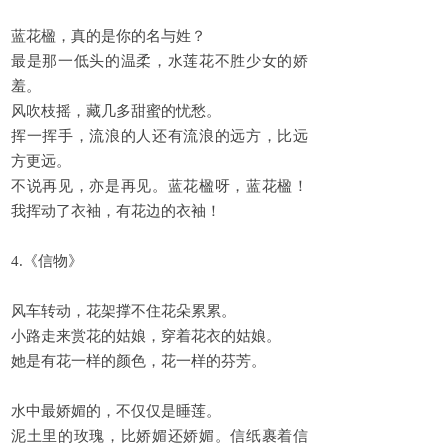
蓝花楹，真的是你的名与姓？
最是那一低头的温柔，水莲花不胜少女的娇
羞。
风吹枝摇，藏几多甜蜜的忧愁。
挥一挥手，流浪的人还有流浪的远方，比远
方更远。
不说再见，亦是再见。蓝花楹呀，蓝花楹！
我挥动了衣袖，有花边的衣袖！
4.《信物》
风车转动，花架撑不住花朵累累。
小路走来赏花的姑娘，穿着花衣的姑娘。
她是有花一样的颜色，花一样的芬芳。
水中最娇媚的，不仅仅是睡莲。
泥土里的玫瑰，比娇媚还娇媚。信纸裹着信