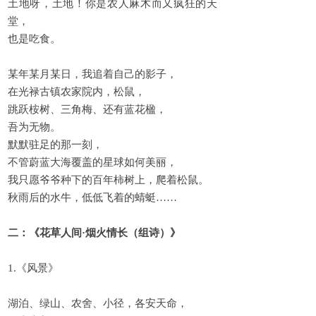
土地呀，土地！你是农人麻木而又疯狂的天
堂，
也是吃食。
某年某月某日，我追着自己的影子，
在光禄古镇农家院内，松鼠，
跳跃桉树、三角梅、还有蓝花楹，
吾为无物。
默默驻足的那一刻，
不管蔚蓝大海覆盖的星球如何美丽，
我只愿爷爷种下的百年柿树上，爬着松鼠。
秋雨后的水牛，低低飞着的蜻蜓……
二：《花草人间·烟火情长（组诗）》
1.《风景》
湖泊、绿山、农舍、小径，各安天命，