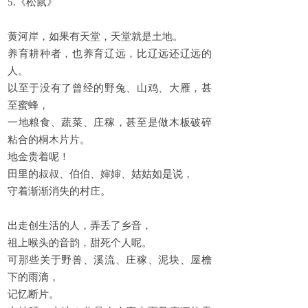
5.《松鼠》
黄河岸，如果有天堂，天堂就是土地。
养育耕种者，也养育辽远，比辽远还辽远的
人。
以至于没有了曾经的野兔、山鸡、大雁，甚
至蜜蜂，
一地粮食、蔬菜、庄稼，甚至是做木板破碎
粘合的桐木片片。
地金贵着呢！
田里的叔叔、伯伯、婶婶、姑姑如是说，
守着渐渐消失的村庄。
出走创生活的人，弄丢了乡音，
祖上喉头的音韵，甜死个人呢。
可那些关于野兽、溪流、庄稼、泥块、屋檐
下的雨滴，
记忆断片。