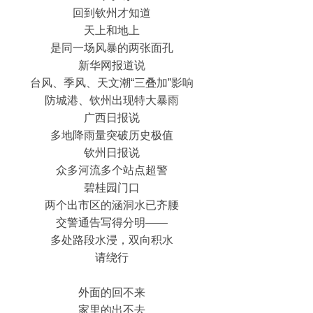
回到钦州才知道
天上和地上
是同一场风暴的两张面孔
新华网报道说
台风、季风、天文潮“三叠加”影响
防城港、钦州出现特大暴雨
广西日报说
多地降雨量突破历史极值
钦州日报说
众多河流多个站点超警
碧桂园门口
两个出市区的涵洞水已齐腰
交警通告写得分明——
多处路段水浸，双向积水
请绕行
外面的回不来
家里的出不去