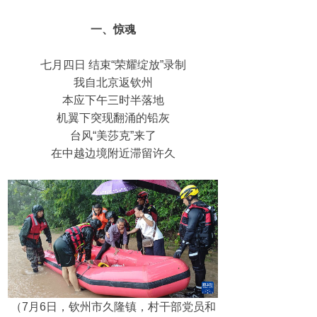
一、惊魂
七月四日 结束“荣耀绽放”录制
我自北京返钦州
本应下午三时半落地
机翼下突现翻涌的铅灰
台风“美莎克”来了
在中越边境附近滞留许久
（7月6日，钦州市久隆镇，村干部党员和