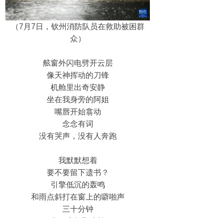
（7月7日，钦州消防队员在救助被困群
众）
舷窗外闪电劈开云层
像天神挥动的刀锋
机舱里出奇安静
坐在我身旁的阿姐
嘴唇开始翕动
念念有词
没有哭声，没有人奔跑
我默默想着
要不要留下遗书？
引擎低沉的轰鸣
和雨点斜打在窗上的噼啪声
三十分钟