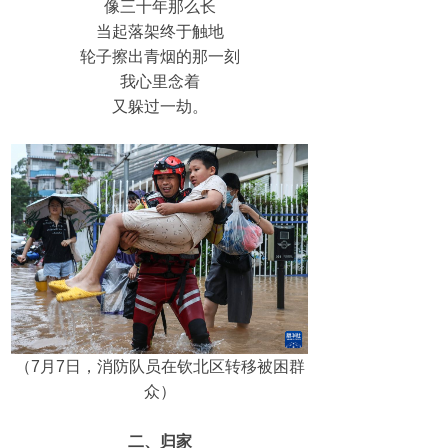
像三十年那么长
当起落架终于触地
轮子擦出青烟的那一刻
我心里念着
又躲过一劫。
（7月7日，消防队员在钦北区转移被困群
众）
二、归家