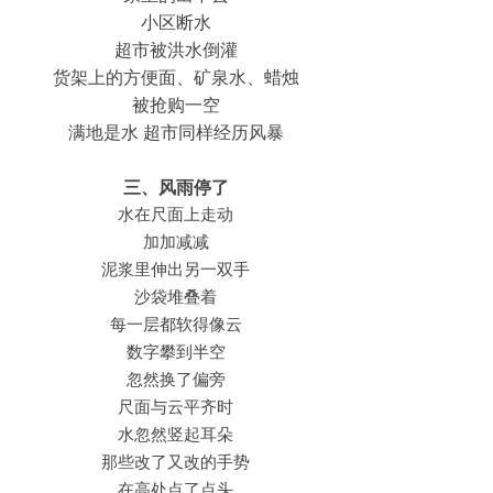
小区断水
超市被洪水倒灌
货架上的方便面、矿泉水、蜡烛
被抢购一空
满地是水 超市同样经历风暴
三、风雨停了
水在尺面上走动
加加减减
泥浆里伸出另一双手
沙袋堆叠着
每一层都软得像云
数字攀到半空
忽然换了偏旁
尺面与云平齐时
水忽然竖起耳朵
那些改了又改的手势
在高处点了点头