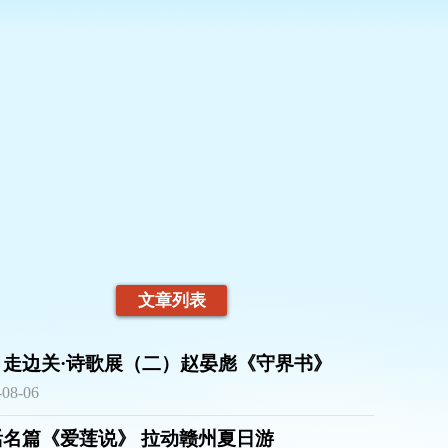
文章列表
月走边关·诗歌展（二）赵晏彪《守界书》
-08-06
活名篇《爱莲说》 拉动赣州夏日游