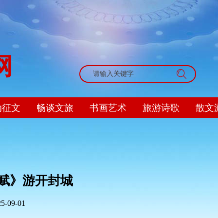
网
搜索
动征文
畅谈文旅
书画艺术
旅游诗歌
散文
赋》游开封城
25-09-01
|
|