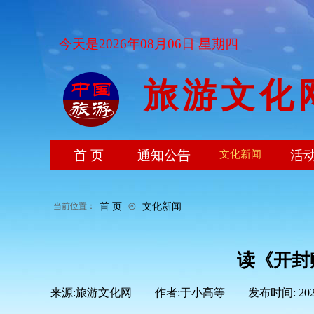
今天是2026年08月06日 星期四
旅游文化
首 页
通知公告
活
文化新闻
⊙
首 页
文化新闻
当前位置：
读《开封
来源:
旅游文化网
|
作者:
于小高等
|
发布时间:
20