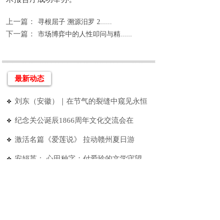
上一篇：
寻根屈子 溯源汨罗 2......
下一篇：
市场博弈中的人性叩问与精......
最新动态
刘东（安徽）｜在节气的裂缝中窥见永恒
纪念关公诞辰1866周年文化交流会在
激活名篇《爱莲说》 拉动赣州夏日游
安娟英： 心田种字：付爱玲的文学守望
红旗飘飘“建军节联谊会”精彩纷呈
江西永新县秀水书院学术周盛大开幕
光影点亮童心 善意温暖盐阜《土灶台的