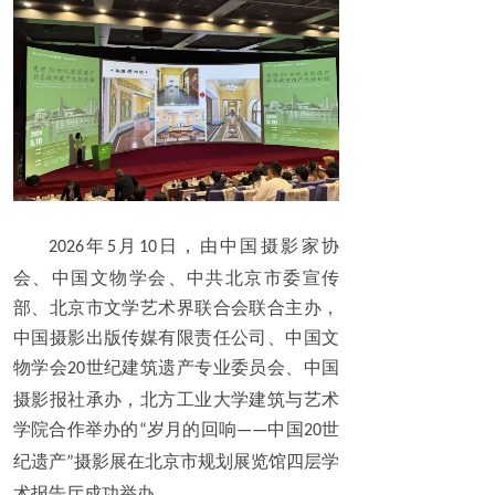
年
月
日
，由中国摄影家协
2026
5
10
会、中国文物学会、中共北京市委宣传
部、北京市文学艺术界联合会联合主办，
中国摄影出版传媒有限责任公司、中国文
物学会
世纪建筑遗产专业委员会、中国
20
摄影报社承办，北方工业大学建筑与艺术
学院合作举办
的
岁月的回响
中国
世
“
——
20
纪遗产
摄影展
在北京市规划展览馆四层学
”
术报告厅成功举办
。