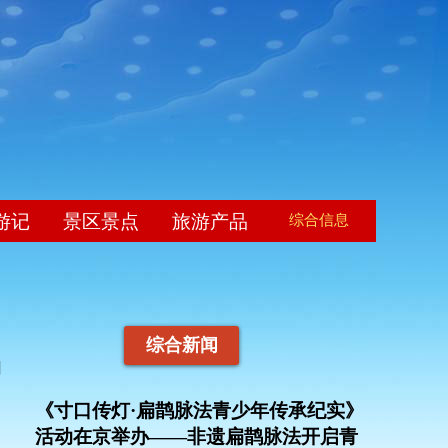
游记
景区景点
旅游产品
综合信息
综合新闻
场
《寸口传灯·扁鹊脉法青少年传承纪实》
活动在京举办——非遗扁鹊脉法开启青