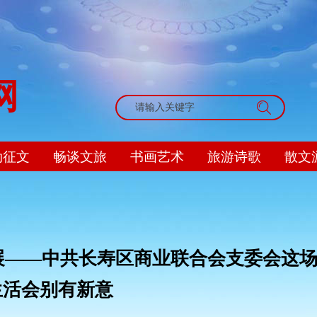
网
搜索
动征文
畅谈文旅
书画艺术
旅游诗歌
散文
展——中共长寿区商业联合会支委会这
生活会别有新意