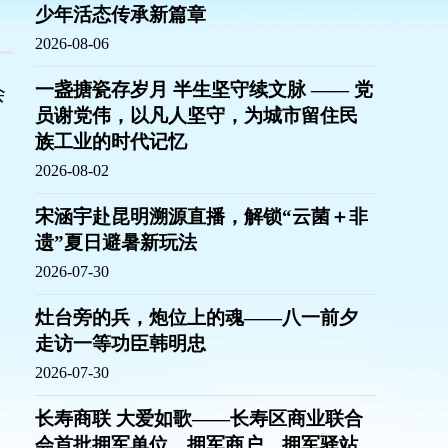
少年活态传承新篇章
2026-08-06
一盏搪瓷存岁月 半生坚守续文脉 —— 党
会
员谢党伟，以凡人坚守，为城市留住民
族工业的时代记忆
2026-08-02
宋涵宇赴昆明溯源直播，解锁“云菌＋非
遗”夏日避暑新玩法
2026-07-30
灶台旁的兵，炮位上的魂——八一前夕
走访一等功臣韩明忠
2026-07-30
长寿商联 大爱如歌——长寿区商业联合
会首批拥军单位、拥军商户、拥军驿站