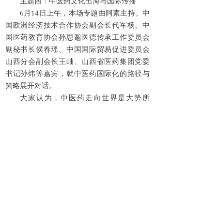
主题四：中医药文化出海与国际传播
6月14日上午，本场专题由阿素主持。中
国欧洲经济技术合作协会副会长代军杨、中
国医药教育协会孙思邈医德传承工作委员会
副秘书长侯春瑶、中国国际贸易促进委员会
山西分会副会长王岫、山西省医药集团党委
书记孙炜等嘉宾，就中医药国际化的路径与
策略展开对话。
大家认为，中医药走向世界是大势所
趋，需要在文化传播、标准互认、产业合作
等方面持续发力。同时，要充分尊重不同国
家和地区的文化差异，以更加开放包容的姿
态推动中医药走向世界。