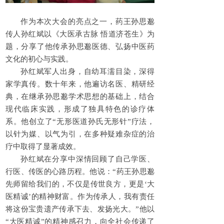
作为本次大会的亮点之一，药王孙思邈
传人孙红斌以《大医承古脉 悟道济苍生》为
题，分享了他传承孙思邈医德、弘扬中医药
文化的初心与实践。
孙红斌军人出身，自幼耳濡目染，深得
家学真传。数十年来，他遍访名医、精研经
典，在继承孙思邈学术思想的基础上，结合
现代临床实践，形成了独具特色的诊疗体
系。他创立了“无形医道孙氏无形针”疗法，
以针为媒、以气为引，在多种疑难杂症的治
疗中取得了显著成效。
孙红斌在分享中深情回顾了自己学医、
行医、传医的心路历程。他说：“药王孙思邈
先师留给我们的，不仅是传世良方，更是‘大
医精诚’的精神财富。作为传承人，我有责任
将这份宝贵遗产传承下去、发扬光大。”他以
“大医精诚”的精神感召力，向全社会传递了