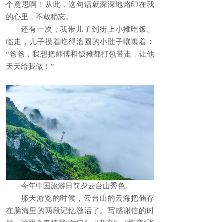
个意思啊！从此，这句话就深深地烙印在我
的心里，不敢稍忘。
还有一次，我带儿子到街上小摊吃饭。
临走，儿子摸着吃得溜圆的小肚子嚷嚷着：
“爸爸，我想把师傅和饭摊都打包带走，让他
天天给我做！”
今年中国旅游日前夕云台山秀色。
那天游览的时候，云台山的云海把储存
在脑海里的两段记忆激活了。写感谢信的时