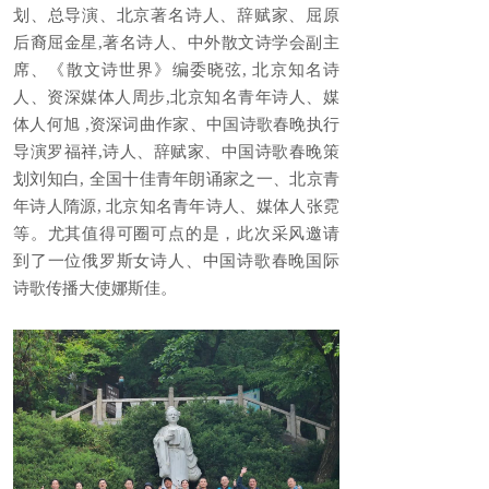
划、总导演、北京著名诗人、辞赋家、屈原
后裔屈金星,著名诗人、中外散文诗学会副主
席、《散文诗世界》编委晓弦, 北京知名诗
人、资深媒体人周步,北京知名青年诗人、媒
体人何旭 ,资深词曲作家、中国诗歌春晚执行
导演罗福祥,诗人、辞赋家、中国诗歌春晚策
划刘知白, 全国十佳青年朗诵家之一、北京青
年诗人隋源, 北京知名青年诗人、媒体人张霓
等。尤其值得可圈可点的是，此次采风邀请
到了一位俄罗斯女诗人、中国诗歌春晚国际
诗歌传播大使娜斯佳。