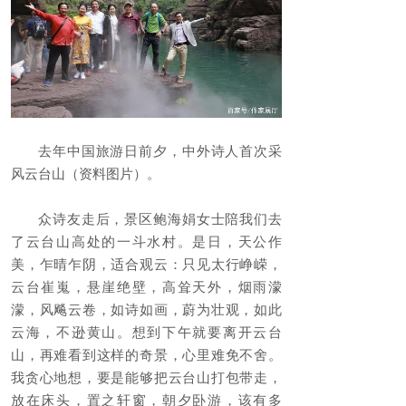
去年中国旅游日前夕，中外诗人首次采
风云台山（资料图片）。
众诗友走后，景区鲍海娟女士陪我们去
了云台山高处的一斗水村。是日，天公作
美，乍晴乍阴，适合观云：只见太行峥嵘，
云台崔嵬，悬崖绝壁，高耸天外，烟雨濛
濛，风飚云卷，如诗如画，蔚为壮观，如此
云海，不逊黄山。想到下午就要离开云台
山，再难看到这样的奇景，心里难免不舍。
我贪心地想，要是能够把云台山打包带走，
放在床头，置之轩窗，朝夕卧游，该有多