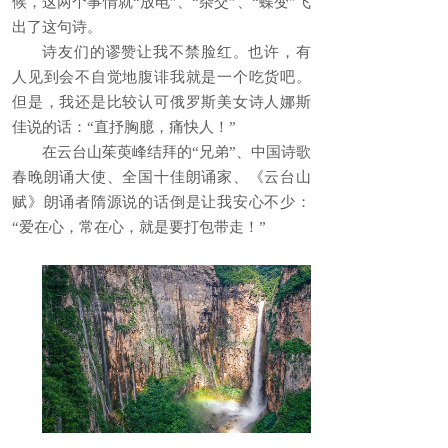
候，这两个事情就“放电”、“杂交”、“蝶变”飞
出了这句诗。
诗友们的谬赞让我不禁脸红。也许，有
人见到会不自觉地腹诽我就是一个吃货吧。
但是，我还是比较认可俄罗斯美女诗人娜斯
佳说的话：“直抒胸臆，痛快人！”
在云台山茱萸峰结拜的“兄弟”、中国诗歌
春晚朗诵大使、全国十佳朗诵家、《云台山
赋》朗诵者隋源说的话倒是让我安心不少：
“爱在心，常在心，就是要打包带走！”