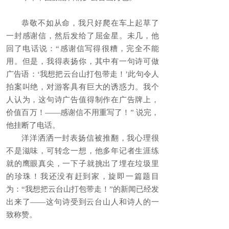
恭敬不如从命，我只好爬在车上起草了
一封感谢信，然后发给了屈金星。未几，他
回了电话说：“感谢信写得很糟，完全不能
用。但是，我得表扬你，其中有一句诗可做
广告语：‘我想把云台山打包带走！’此句令人
拍案叫绝，对游客具有巨大的诱惑力。我个
人认为，这句诗广告值得制作在广告牌上，
价值百万！——感谢信不用重写了！” 说完，
他挂断了电话。
洋洋洒洒一封表扬信被推翻，我心理很
不是滋味，可转念一想，他多年记者生涯练
就的鹰眼真尖，一下子就挑出了埋在垃圾里
的珍珠！我还没有赶到家，旋即一篇题目
为：“我想把云台山打包带走！”的新闻已经发
出来了——这句诗受到云台山人和诗人的一
致称赞。