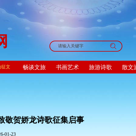
网
搜索
畅谈文旅
书画艺术
旅游诗歌
散文
动征文
致敬贺娇龙诗歌征集启事
26-01-23
|
|