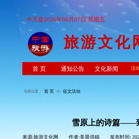
今天是2026年08月07日 星期五
旅游文化
首 页
通知公告
文化新闻
活
⊙
首 页
征文活动
当前位置：
雪原上的诗篇——
来源:
旅游文化网
|
作者:
美晨供稿
|
发布时间:
20