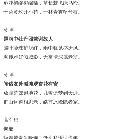
枣花初绽柳绵稀，草长莺飞绿鸟啼。
千朵黄玫开小苑，一林青杏坠弯枝。
莫 明
题雨中牡丹照兼谢故人
墨叶凝珠护浅红，雨中犹见盛唐风。
君传雅好倾城影，无奈情深属老翁。
莫 明
闻诸友赴碱滩观杏花有寄
放眼荒郊遍地花，几曾遗梦到天涯。
群山远遁相思老，皓首冰峰隐者家。
高军积
青麦
轻着翠青生晓烟，低头私语话流年。