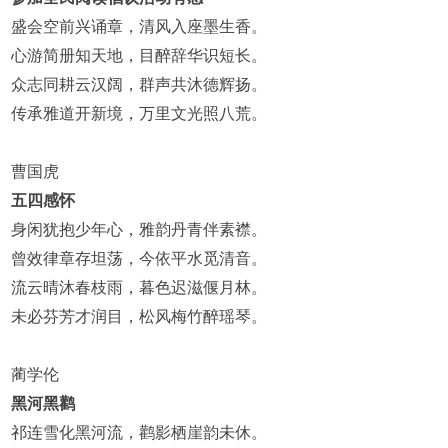
盛会空前兴诵章，清风入座墨生香。
心游简册知天地，目醉辞华识短长。
众志同耕云汉阔，群声共沐德辉扬。
传承雅道开新境，万里文光照八荒。
曹国虎
五四感怀
身闲犹抱少年心，雅韵丹青伴素襟。
曾效律章存坦荡，今依平水觅清音。
流云晴沐春枝雨，暮色迟滋偃月林。
未必芬芳才润目，松风梅竹醉瑶琴。
蔺学伦
黑河黑鹳
祁连雪化黑河流，鹳影栖崖韵未休。