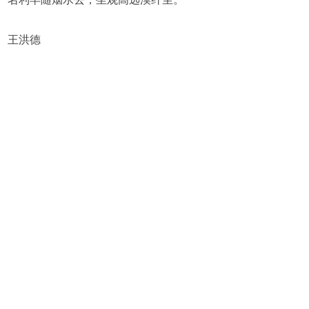
王洪德
鹧鸪天·车过漳县
风掠车窗过陇原，晴光遥接碧峰巅。雾萦
峻岭松涛隐，云锁遮阳石栈悬。
盐井古，驿亭残，诗痕漫忆杜陵篇。车轮
正合游人意，又载乡心向远天。
梁平林
踏莎行·逐梦房车旅
餐宿烟霞，歌飞云路。天涯海角凭君驻。
青山邀我共窗眠，星河绕枕听风语。
轮转春秋，车行朝暮。浮生心愿房车旅。
一程山水一程诗，长将绮梦灯前诉。