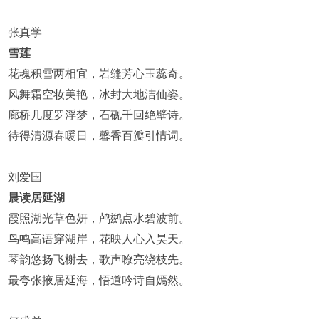
张真学
雪莲
花魂积雪两相宜，岩缝芳心玉蕊奇。
风舞霜空妆美艳，冰封大地洁仙姿。
廊桥几度罗浮梦，石砚千回绝壁诗。
待得清源春暖日，馨香百瓣引情词。
刘爱国
晨读居延湖
霞照湖光草色妍，鸬鹚点水碧波前。
鸟鸣高语穿湖岸，花映人心入昊天。
琴韵悠扬飞榭去，歌声嘹亮绕枝先。
最夸张掖居延海，悟道吟诗自嫣然。