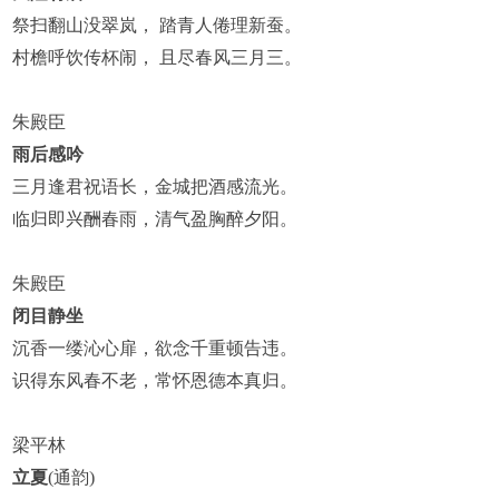
祭扫翻山没翠岚， 踏青人倦理新蚕。
村檐呼饮传杯闹， 且尽春风三月三。
朱殿臣
雨后感吟
三月逢君祝语长，金城把酒感流光。
临归即兴酬春雨，清气盈胸醉夕阳。
朱殿臣
闭目静坐
沉香一缕沁心扉，欲念千重顿告违。
识得东风春不老，常怀恩德本真归。
梁平林
立夏
(通韵)