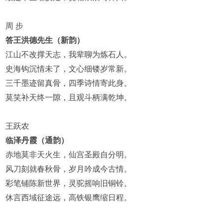
周 步
答王洪德先生
（新韵）
江山不改撑天志，我辈聊为炼石人。
史海钩沉情未了，文心细镂岁常新。
三千墨迹留真骨，四季诗情寄此身。
莫笑补天终一隙，且观斗柄满乾坤。
王跃农
临泽丹霞
（通韵）
赤地莫非天火生，仙宫圣殿自分明。
风刀刻就春秋骨，岁月吟成今古情。
彩笔铺陈新世界，灵驼摇响旧铜铃。
休言西域征途远，高铁银鹰缩日程。