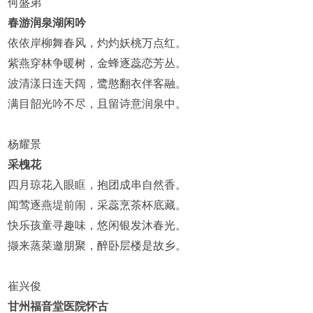
何盛弟
春游润泉湖闲吟
依依岸柳舞春风，灼灼妖桃万点红。
紫燕穿林争暖树，金蜂逐蕊恋芳丛。
波清漾日连天阔，鹭憨翻衣伴客融。
满目韶光吟不尽，且留诗意润泉中。
杨耀景
采槐花
四月琼花入眼眶，抱团成串自然香。
闻莺逐燕堤前闹，采蕊烹茶杯底藏。
快乐孩童寻趣味，悠闲银发沐春光。
撷来蒸菜邀朋聚，醉卧层楼是故乡。
崔兴俊
甘州福音堂医院怀古