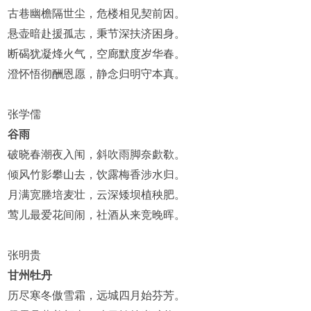
古巷幽檐隔世尘，危楼相见契前因。
悬壶暗赴援孤志，秉节深扶济困身。
断碣犹凝烽火气，空廊默度岁华春。
澄怀悟彻酬恩愿，静念归明守本真。
张学儒
谷雨
破晓春潮夜入闱，斜吹雨脚奈歔欷。
倾风竹影攀山去，饮露梅香涉水归。
月满宽塍培麦壮，云深矮坝植秧肥。
莺儿最爱花间闹，社酒从来竞晚晖。
张明贵
甘州牡丹
历尽寒冬傲雪霜，远城四月始芬芳。