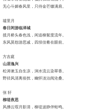
无心斗媚春风里，只待金芒缀满肩。
墟里月
春日闲游临泽城
揽月桥头春色浅，闲追柳絮度流年。
东风莫怨游思减，四坝佳肴在眼前。
方吉庭
山居逸兴
松涛漱玉自生凉，涧水流云染翠香。
野径风清离俗扰，幽怀淡泊阅沧桑。
张 轩
柳堤夜思
风拂云瑕月影清，柳堤波静伴蛙鸣。