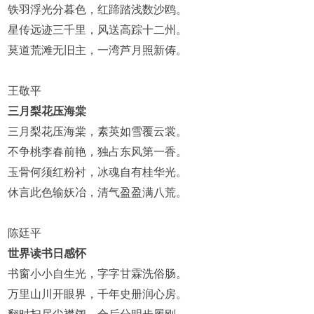
铁羽浮光分暮色，红蹄踏浅数沙鸥。
星传远迹三千里，风送高踪十二州。
莫道荒滩无旧主，一湾芦月照新俦。
王敬平
三月梨花压海棠
三月梨花压海棠，素英如雪覆云裳。
不争桃李春前艳，独占东风第一香。
玉骨何须红粉衬，冰魂自有桂华光。
休言此色输妖冶，清气盈盈满八荒。
陈廷平
世界读书日感怀
书窗小小自生光，字字甘霖洗俗肠。
万里山川开眼界，千年史册润心房。