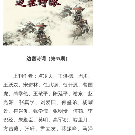
边塞诗词（第65期）
上刊作者：
卢冷夫、王洪德、周步、
王跃农、宋进林、任武德、银开源、曹国
虎、蔺学伦、王敬平、陈廷平、谢东、赵
光源、张真学、刘爱国、何盛弟、杨耀
景、崔兴俊、张学儒、张明贵、何鹤、李
识经、朱殿臣、莫明、高军积、
墟里月
、
方吉庭、张轩、尹立发、蒋振峰、马泽