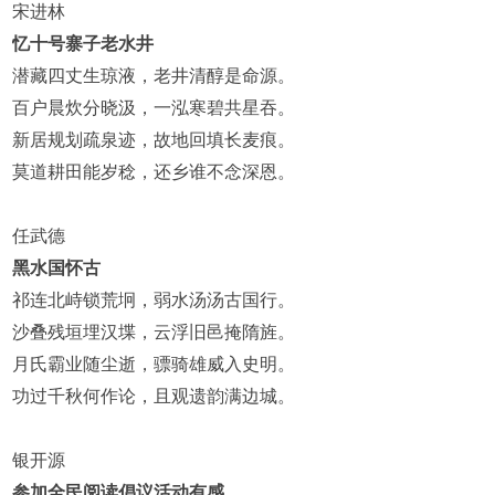
宋进林
忆十号寨子老水井
潜藏四丈生琼液，老井清醇是命源。
百户晨炊分晓汲，一泓寒碧共星吞。
新居规划疏泉迹，故地回填长麦痕。
莫道耕田能岁稔，还乡谁不念深恩。
任武德
黑水国怀古
祁连北峙锁荒坰，弱水汤汤古国行。
沙叠残垣埋汉堞，云浮旧邑掩隋旌。
月氏霸业随尘逝，骠骑雄威入史明。
功过千秋何作论，且观遗韵满边城。
银开源
参加全民阅读倡议活动有感