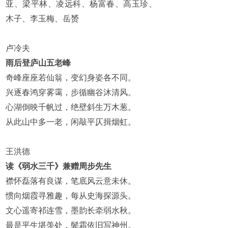
亚、梁平林、凌远科、杨富春、高玉珍、
木子、李玉梅、岳赟
卢冷夫
雨后登庐山五老峰
奇峰座座若仙翁，变幻身姿各不同。
兴逐春鸿穿雾霭，步循幽谷沐清风。
心湖倒映千帆过，绝壁斜生万木葱。
从此山中多一老，闲敲平仄揖烟虹。
王洪德
读《弱水三千》兼赠周步先生
襟怀磊落有良谋，笔底风云意未休。
惯向烟霞寻雅趣，每从史海探源头。
文心遥寄祁连雪，墨韵长牵弱水秋。
最是平生堪羡处，鬓霜依旧写神州。