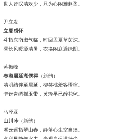
世人皆叹清欢少，只为心闲雅趣盈。
尹立发
立夏感怀
斗指东南淑气临，时回孟夏草茵深。
昼长风暖凝清暑，衣换闲庭避绿阴。
蒋振峰
春游居延湖偶得
（新韵）
清明结伴至居延，柳笑桃羞客语喧。
乍讶青绸摇玉带，黄蜂早已醉花毡。
马泽亚
山川吟
（新韵）
溪云遥指翠山春，静落心生空自臻。
名利早随烟水去，坐观高远漠纤尘。