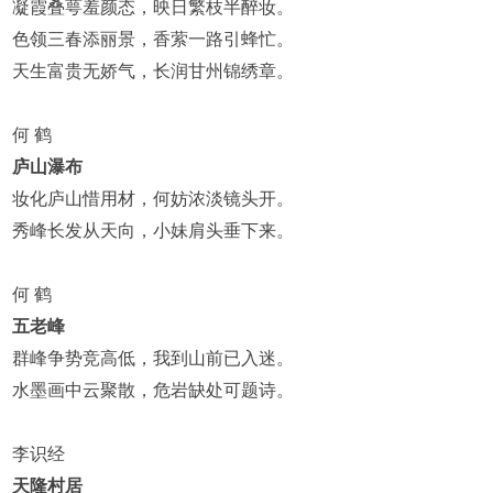
凝霞叠萼羞颜态，映日繁枝半醉妆。
色领三春添丽景，香萦一路引蜂忙。
天生富贵无娇气，长润甘州锦绣章。
何 鹤
庐山瀑布
妆化庐山惜用材，何妨浓淡镜头开。
秀峰长发从天向，小妹肩头垂下来。
何 鹤
五老峰
群峰争势竞高低，我到山前已入迷。
水墨画中云聚散，危岩缺处可题诗。
李识经
天隆村居