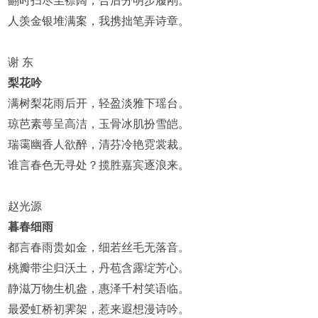
翻时扫尽尘襟阔，合后分明步履刚。
人羡金银堆满案，我携拙笔弄诗章。
谢 东
梨花吟
满树梨花雨后开，轻盈淡雅下瑶台。
琼芭素萼呈高洁，玉骨冰肌扮雪皑。
瑞霭幽香人欲醉，清芬冷艳霓裳裁。
谁言春色无寻处？揽胜嘉宾逐浪来。
赵光源
暮春细雨
都言春雨贵如金，细若丝毛无落音。
桃瓣带尘归沃土，丹苞含露绽芳心。
静滋万物生机盎，惠泽千村笑语临。
最爱虹桥初霁架，惹来遐想漫诗吟。