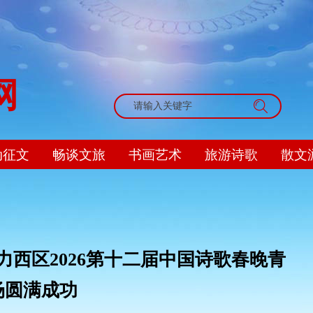
网
搜索
动征文
畅谈文旅
书画艺术
旅游诗歌
散文
力西区2026第十二届中国诗歌春晚青
场圆满成功