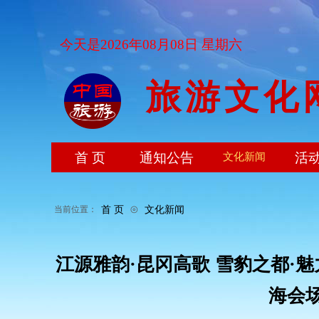
今天是2026年08月08日 星期六
旅游文化
首 页
通知公告
活
文化新闻
⊙
首 页
文化新闻
当前位置：
江源雅韵·昆冈高歌 雪豹之都·魅
海会