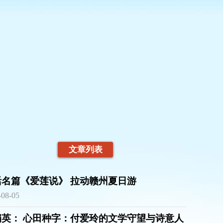
文章列表
活名篇《爱莲说》 拉动赣州夏日游
-08-05
娟英： 心田种字：付爱玲的文学守望与诗意人