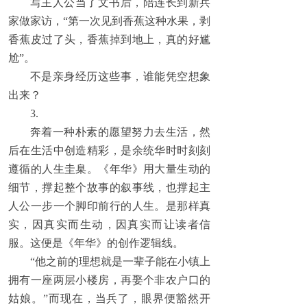
写主人公当了文书后，陪连长到新兵
家做家访，“第一次见到香蕉这种水果，剥
香蕉皮过了头，香蕉掉到地上，真的好尴
尬”。
不是亲身经历这些事，谁能凭空想象
出来？
3.
奔着一种朴素的愿望努力去生活，然
后在生活中创造精彩，是余统华时时刻刻
遵循的人生圭臬。《年华》用大量生动的
细节，撑起整个故事的叙事线，也撑起主
人公一步一个脚印前行的人生。是那样真
实，因真实而生动，因真实而让读者信
服。这便是《年华》的创作逻辑线。
“他之前的理想就是一辈子能在小镇上
拥有一座两层小楼房，再娶个非农户口的
姑娘。”而现在，当兵了，眼界便豁然开