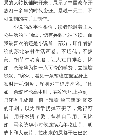
景的大转换铺陈开来，展示了中国改革开
放四十多年的时代变迁。是独一无二、不
可复制的纯手工制作。
小说的故事性很强，读者能顺着主人
公生活的时间线，饶有兴致地往下读。而
我最喜欢的还是小说前一部分，即作者描
绘的苏北农村生活画卷。不贬低，不拔
高。细节生动有趣，让人过目难忘。比
如，余统华为挣一点可怜的学费，去捏蟾
蜍浆。“突然，看见一条蛇缠在癞宝身上，
顿时汗毛倒竖，浑身起了鸡皮疙瘩。”比
如，余统华念高中时，在宿舍地上捡到一
只还有几成新、柄上印着“黛玉葬花”图案
的牙刷，以为同学扔掉不要了，觉得可
惜，用开水烫了烫，留着自己用。又比
如，写余统华小时候连续几年吃山芋、胡
萝卜和大麦片，拉出来的屎都干巴巴的，