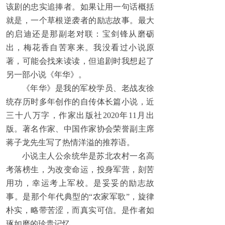
该剧的忠实追捧者。如果让用一句话概括
就是，一个草根逆袭者的励志故事。最大
的启迪还是那副老对联：宝剑锋从磨砺
出，梅花香自苦寒来。我没看过小说原
著，可能会找来读读，但追剧时我想起了
另一部小说《年华》。
《年华》是我的军校学员、老战友徐
统存历时多年创作的自传体长篇小说，近
三十八万字，作家出版社2020年11月出
版。著名作家、中国作家协会荣誉副主席
蒋子龙先生写了热情洋溢的推荐语。
小说主人公余统华是苏北农村一名高
考落榜生，为改变命运，投身军营，刻苦
用功，幸运考上军校。是妥妥的励志故
事。是那个年代典型的“农家军歌”，旋律
朴实，略带苦涩，而真实可信。是作者如
琢如磨的珍贵记忆。