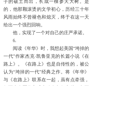
子的破土而出，长成一棵参天大树。是
的，他那颗滚烫的文学初心，历经三十年
风雨始终不曾褪色和熄灭，终于在这一天
给出一个强烈回响。
他，实现了一个对自己的庄严承诺。
6.
阅读《年华》时，我想起美国“垮掉的
一代”作家杰克·凯鲁亚克的长篇小说《在
路上》。《在路上》也是自传性的，被公
认为“垮掉的一代”经典之作。将《年华》
与《在路上》联系在一起，虽有点牵强，
但两者在写作方式上确有相似之处，都不
刻意追求结构的严谨，都是随意的叙事，
如流水的行板。
在静谧的夜里，在温柔如水的灯光
下，捧读《年华》，仿佛和一个有着超强
记忆力的人，面对面坐着，他正亲切无比