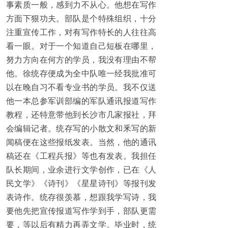
事素质一般，感到力不从心。他想在写作
方面下狠功夫。部队是个特殊组织，十分
注重宣传工作，对有写作特长的人往往高
看一眼。对于一个知道自己短板在哪里，
努力方向在何方的学员，我没有理由不帮
他。徐统存便成为全中队唯一经我批准可
以在晚自习不看专业书的学员。我不仅送
他一本总参军训部编的军队通讯报道写作
教程，还特意带他到长沙市几家报社，拜
会编辑记者。统存写的小散文和釆写的新
闻稿便在这些报纸发表。当然，他的通讯
稿还在《工程兵报》等也有发表。我担任
队长期间，业余进行文学创作，已在《人
民文学》《诗刊》《星星诗刊》等报刊发
表诗作。统存很羡慕，想跟我学写诗，我
要他先把宣传报道写作学到手，部队更需
要，等以后有精力再弄文学。毕业时，统