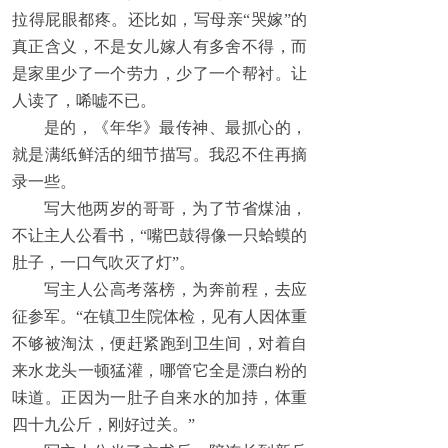
拉得屁眼都疼。还比如，写母亲“哭嫁”的
真正含义，不是女儿嫁人有多舍不得，而
是家里少了一个劳力，少了一个帮衬。让
人读了，唏嘘不已。
是的，《年华》最传神、最抓心的，
就是满纸鲜活的细节描写。我忍不住再摘
录一些。
写大他两岁的哥哥，为了节省煤油，
不让主人公看书，“嘴巴鼓得像一只蛤蟆的
肚子，一口气吹灭了灯”。
写主人公高考落榜，为奔前程，去应
征参军。“在镇卫生院体检，见有人因体重
不够被淘汰，便赶紧跑到卫生间，对着自
来水龙头一顿猛灌，哪管它全是漂白粉的
味道。正因为一肚子自来水的加持，体重
四十九公斤，刚好过关。”