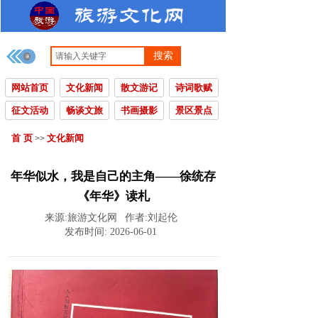
搜索
网站首页
文化新闻
散文游记
诗词歌赋
征文活动
畅谈文旅
书画摄影
景区景点
首 页
文化新闻
>>
年华似水，我是自己的主角——徐统存
《年华》读札
来源:
旅游文化网
作者:
刘起伦
发布时间:
2026-06-01