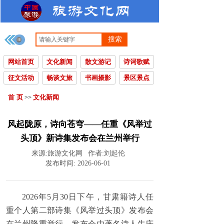
搜索
网站首页
文化新闻
散文游记
诗词歌赋
征文活动
畅谈文旅
书画摄影
景区景点
首 页
文化新闻
>>
风起陇原，诗向苍穹——任重《风举过
头顶》新诗集发布会在兰州举行
来源:
旅游文化网
作者:
刘起伦
发布时间:
2026-06-01
2026年5月30日下午，甘肃籍诗人任
重个人第二部诗集《风举过头顶》发布会
在兰州隆重举行。发布会由著名诗人牛庆