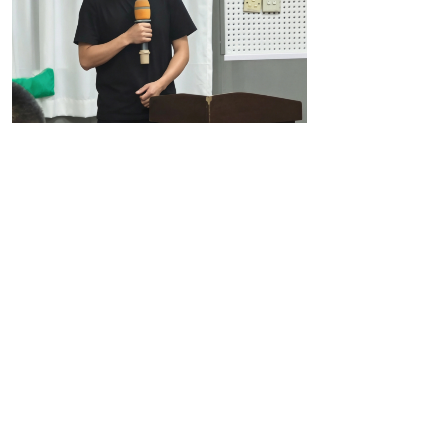
商业联合会副会长、行知学校校友邓
绪兵分享创业经历
会上，商会副会长、行知校友邓绪兵
分享成长创业历程，深情诠释学校大爱育
人的初心。他幼年丧父、年少辍学，人生
困顿之际，得益于学校创始人吴安鸣校长
无偿帮扶、悉心培育，得以重返校园、重
塑人生。十九载校园熏陶，让寒门少年成
长为心存善意、勇于担当的企业家。
多年来，邓绪兵始终以“爱是一切教育
的灵魂”为立身创业准则，坚持反哺社会、