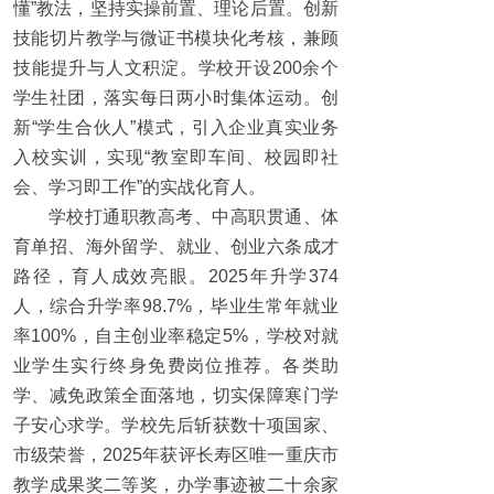
懂”教法，坚持实操前置、理论后置。创新
技能切片教学与微证书模块化考核，兼顾
技能提升与人文积淀。学校开设200余个
学生社团，落实每日两小时集体运动。创
新“学生合伙人”模式，引入企业真实业务
入校实训，实现“教室即车间、校园即社
会、学习即工作”的实战化育人。
学校打通职教高考、中高职贯通、体
育单招、海外留学、就业、创业六条成才
路径，育人成效亮眼。2025年升学374
人，综合升学率98.7%，毕业生常年就业
率100%，自主创业率稳定5%，学校对就
业学生实行终身免费岗位推荐。各类助
学、减免政策全面落地，切实保障寒门学
子安心求学。学校先后斩获数十项国家、
市级荣誉，2025年获评长寿区唯一重庆市
教学成果奖二等奖，办学事迹被二十余家