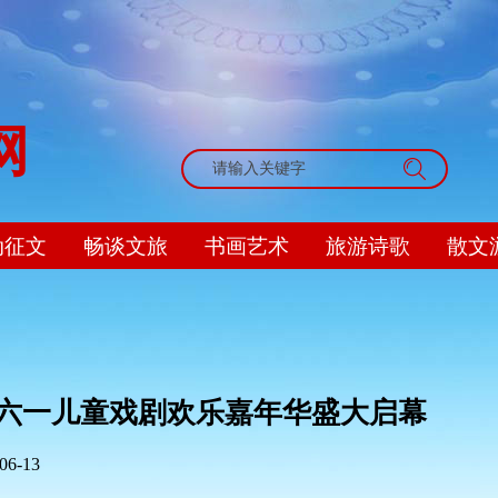
网
搜索
动征文
畅谈文旅
书画艺术
旅游诗歌
散文
暨六一儿童戏剧欢乐嘉年华盛大启幕
06-13
|
|