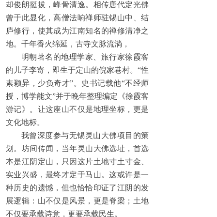
却俊朗挺拔，峰骨清逸。相传唐代定光佛
曾于此显化，高僧法响禅师驻锡山中、结
庐修行，使其成为江南知名的禅修清净之
地。千年香火绵延，古寺文脉流淌，
明朝著名的地理学家、旅行家徐霞客
的儿子李寄，即生于定山的倪家巷村。“性
素颖异，少负奇才”。史书记载他“不经师
授，博学能文”并于晚年整理编定《徐霞客
游记》。让这座山不仅是地理坐标，更是
文化地标。
我曾深度参与无锡灵山大佛项目的策
划。坊间传闻，当年灵山大佛选址，首选
本是江阴定山，只因这片土地寸土寸金、
实业兴盛，最终才定于马山。这或许是一
种历史的遗憾，但也恰恰印证了江阴的发
展逻辑：山不仅是风景，更是脊梁；土地
不仅要承载诗意，更要承载民生。