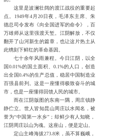
这里是波澜壮阔的渡江战役的重要起
点。1949年4月20日夜，毛泽东主席、朱
德总司令发布《向全国进军的命令》，百
万雄师从这里强渡天堑。江阴解放，不仅
翻开了山河新生的篇章，也让这片热土从
此镌刻下鲜红的革命基因。
七十余年风雨兼程。今日江阴，以全
国0.01%的国土面积、0.1%的人口，创造
出全国0.4%的生产总值，稳居中国制造业
百强县前列。这是一座懂得极致奋斗的城
市，也是一座懂得回馈人民的城市。
而在江阴版图的东南一隅，周庄镇静
静伫立。世人皆知昆山周庄以水闻名，被
誉为“中国第一水乡”；却鲜少有人知晓，
江阴周庄以山为魂。这座山，便是定山。
定山主峰海拔273.8米，虽不算巍峨，