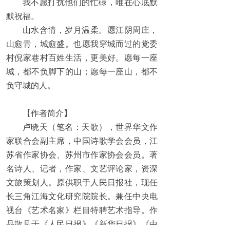
我不愿打扰他们的忙碌，唯在心底默
默祝福。
山水含情，岁月温柔。愿江阴周庄，
山愈青，城愈盛。也愿我穿城而过的党委
村倪家巷村百姓生活，更美好。愿每一座
城，都不负脚下的山；愿每一座山，都不
负守城的人。
【作者简介】
卢晓天（笔名：天歌），世界华文作
家联合会副主席，中国诗歌学会会员，江
苏省作家协会、苏州市作家协会会员。著
名诗人、记者，作家、文艺评论家，资深
文旅策划人。原供职于人民日报社，现任
长三角江海文化研究院院长。兼任中央电
视台《艺术名家》栏目特聘艺术指导。作
品散见于《人民日报》《新华日报》《中