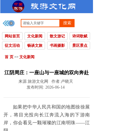
搜索
网站首页
文化新闻
散文游记
诗词歌赋
征文活动
畅谈文旅
书画摄影
景区景点
首 页
文化新闻
>>
江阴周庄：一座山与一座城的双向奔赴
来源:
旅游文化网
作者:
卢晓天
发布时间:
2026-06-14
如果把中华人民共和国的地图徐徐展
开，将目光投向长江奔流入海的下游南
岸，你会看见一颗璀璨的江南明珠——江
阴。