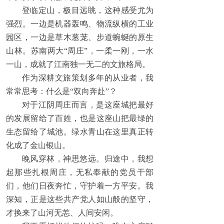
登临定山，极目远眺，这种感受尤为
强烈。一边是机器轰鸣、物流纵横的工业
园区，一边是草木葱茏、步道蜿蜒的原生
山林。苏南两大“周庄”，一柔一刚，一水
一山，成就了江南独一无二的文旅格局。
作为深耕文旅策划多年的从业者，我
常常思考：什么是“双向奔赴”？
对于江阴周庄而言，是这座城把最好
的发展留给了百姓，也是这座山把最绿的
生态留给了城池。绿水青山在这里真正转
化成了金山银山。
晚风穿林，神思悠远。归途中，我想
起那些扎根周庄，无私奉献的党员干部
们，他们日夜奔忙，守护着一方平安。我
深知，正是这些共产党人如山般的坚守，
才换来了山河无恙、人间安闲。