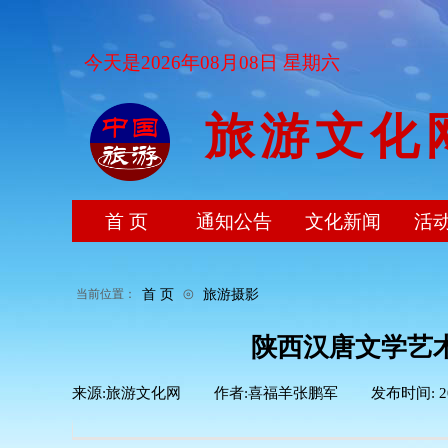
今天是2026年08月08日 星期六
旅游文化
首 页
通知公告
文化新闻
活
⊙
首 页
旅游摄影
当前位置：
陕西汉唐文学艺术
来源:
旅游文化网
|
作者:
喜福羊张鹏军
|
发布时间:
2