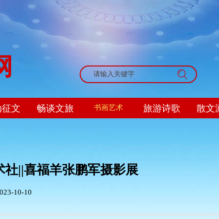
网
搜索
动征文
畅谈文旅
旅游诗歌
散文
书画艺术
社||喜福羊张鹏军摄影展
023-10-10
|
|