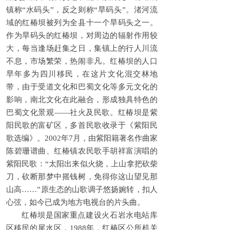
镇称“水码头”，反之则称“旱码头”。渚河流
域的红椿坝被列为全县十一个旱码头之一。
作为旱码头的红椿坝，对周边的辐射作用较
大，每当逢场赶集之日，集镇上的行人川流
不息，市场繁荣，热闹非凡。红椿坝的人口
早年多为四川移民，在这片文化混交林地
带，由于受道文化和巴蜀文化等多元文化的
影响，南北文化在此融合，形成独具特色的
巴蜀文化景观——社火及民歌。红椿坝是紫
阳民歌的富矿区，多首民歌收录于《紫阳民
歌选编》。2002年7月，由紫阳籍著名作曲家
陈碧珊谱曲、红椿镇农民歌手胡祥富演唱的
紫阳民歌：“太阳出来似火烧，上山拿把砍柴
刀，砍断那梦中摇钱树，免得你这山望见那
山高……”原生态的山歌调子悠扬婉转，扣人
心弦，如今已成为地方电视台的片头曲。
红椿坝是国家重点建设火石岩水电站库
区移民的尾水区，1988年，红椿区公所机关