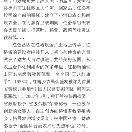
坝，巧妙地避开了敌人关卡的盘查，安全地
将徐向前送往苏区大竹河。回家后，任必亭
按照徐向前的嘱托，建立了小河口农会和尚
坝农会。在万源保卫战期间，任必亭组织农
会支援前线，把茶叶、粮食、蔬菜等物资送
往前线……
红色基因在红椿坝这片土地上传承，红
椿镇的建设者继往开来，初心与使命的力量
激发了这方人与时俱进，共绘美好蓝图。从
农业合作化到如今的70多年里，红椿镇涌现
出两名省级劳动模范和一名全国“三八红旗
手”。1953年，红椿乡农民余盛友被评为首届
省劳模并参加“中国人民赴朝慰问团”慰问志
愿军战士。2007年5月，程开兰被陕西省委、
省政府授予“省级劳模”荣誉称号，一位改革
创新的女能人，自主创办红椿镇畜牧养殖协
会，拓展农户增收渠道，被中国科协、财政
部授予“全国科普惠农兴村先进单位”称号。