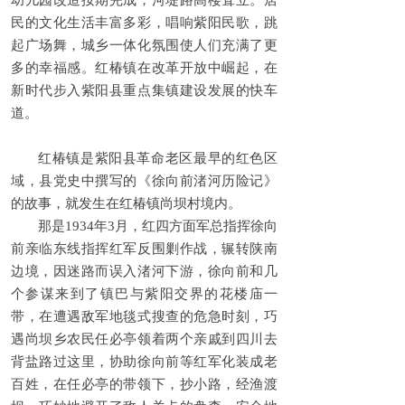
幼儿园改造按期完成，河堤路高楼耸立。居
民的文化生活丰富多彩，唱响紫阳民歌，跳
起广场舞，城乡一体化氛围使人们充满了更
多的幸福感。红椿镇在改革开放中崛起，在
新时代步入紫阳县重点集镇建设发展的快车
道。
红椿镇是紫阳县革命老区最早的红色区
域，县党史中撰写的《徐向前渚河历险记》
的故事，就发生在红椿镇尚坝村境内。
那是1934年3月，红四方面军总指挥徐向
前亲临东线指挥红军反围剿作战，辗转陕南
边境，因迷路而误入渚河下游，徐向前和几
个参谋来到了镇巴与紫阳交界的花楼庙一
带，在遭遇敌军地毯式搜查的危急时刻，巧
遇尚坝乡农民任必亭领着两个亲戚到四川去
背盐路过这里，协助徐向前等红军化装成老
百姓，在任必亭的带领下，抄小路，经渔渡