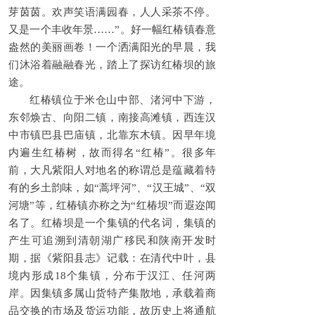
芽茵茵。欢声笑语满园春，人人采茶不停。
又是一个丰收年景……”。好一幅红椿镇春意
盎然的美丽画卷！一个洒满阳光的早晨，我
们沐浴着融融春光，踏上了探访红椿坝的旅
途。
红椿镇位于米仓山中部、渚河中下游，
东邻焕古、向阳二镇，南接高滩镇，西连汉
中市镇巴县巴庙镇，北靠东木镇。因早年境
内遍生红椿树，故而得名“红椿”。很多年
前，大凡紫阳人对地名的称谓总是蕴藏着特
有的乡土韵味，如“蒿坪河”、“汉王城”、“双
河塘”等，红椿镇亦称之为“红椿坝”而遐迩闻
名了。红椿坝是一个集镇的代名词，集镇的
产生可追溯到清朝湖广移民和陕南开发时
期，据《紫阳县志》记载：在清代中叶，县
境内形成18个集镇，分布于汉江、任河两
岸。因集镇多属山货特产集散地，承载着商
品交换的市场及货运功能，故历史上将通航