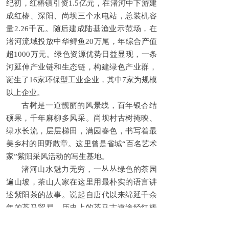
纪初，红椿镇引资1.5亿元，在渚河中下游建
成红椿、深阳、尚坝三个水电站，总装机容
量2.26千瓦。随后建成陆基渔业示范场，在
渚河流域投放中华鲟鱼20万尾，年综合产值
超1000万元。绿色资源优势日益显现，一条
河延伸产业链和生态链，构建绿色产业群，
诞生了16家环保型工业企业，其中7家为规模
以上企业。
古树是一道靓丽的风景线，百年银杏结
硕果，千年麻柳多风采。尚坝村古树掩映、
绿水长流，层层梯田，满园春色，书写着最
美乡村的田野散章。这里曾是省城“百名艺术
家”紫阳采风活动的写生基地。
渚河山水魅力无穷，一丛丛绿色的茶园
遍山坡，茶山人家在这里用最朴实的语言讲
述紫阳茶的故事。说起自唐代以来绵延千余
年的茶马贸易，历史上的茶马古道途经红椿
镇尚坝村“羁马庄”，因地处米仓山深谷，居