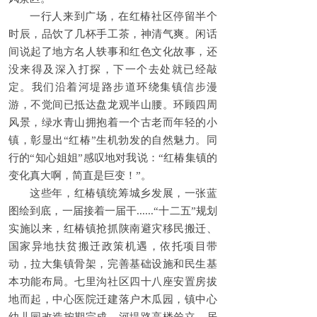
一行人来到广场，在红椿社区停留半个
时辰，品饮了几杯手工茶，神清气爽。闲话
间说起了地方名人轶事和红色文化故事，还
没来得及深入打探，下一个去处就已经敲
定。我们沿着河堤路步道环绕集镇信步漫
游，不觉间已抵达盘龙观半山腰。环顾四周
风景，绿水青山拥抱着一个古老而年轻的小
镇，彰显出“红椿”生机勃发的自然魅力。同
行的“知心姐姐”感叹地对我说：“红椿集镇的
变化真大啊，简直是巨变！”。
这些年，红椿镇统筹城乡发展，一张蓝
图绘到底，一届接着一届干......“十二五”规划
实施以来，红椿镇抢抓陕南避灾移民搬迁、
国家异地扶贫搬迁政策机遇，依托项目带
动，拉大集镇骨架，完善基础设施和民生基
本功能布局。七里沟社区四十八座安置房拔
地而起，中心医院迁建落户木瓜园，镇中心