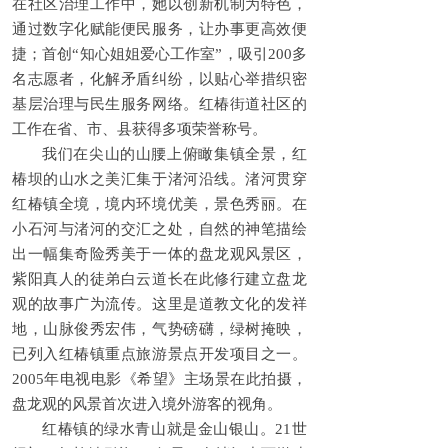
在社区治理工作中，她以创新机制为特色，
通过数字化赋能便民服务，让办事更高效便
捷；首创“知心姐姐爱心工作室”，吸引200多
名志愿者，化解矛盾纠纷，以贴心举措织密
基层治理与民生服务网络。红椿街道社区的
工作在省、市、县获得多项荣誉称号。
我们在尖山的山腰上俯瞰集镇全景，红
椿坝的山水之美汇集于渚河沿线。渚河贯穿
红椿镇全境，境内环境优美，景色秀丽。在
小石河与渚河的交汇之处，自然的神笔描绘
出一幅集奇险秀美于一体的盘龙观风景区，
紫阳真人的徒弟白云道长在此修行建立盘龙
观的故事广为流传。这里是道教文化的发祥
地，山脉俊秀宏伟，气势磅礴，绿树掩映，
已列入红椿镇重点旅游景点开发项目之一。
2005年电视电影《希望》主场景在此拍摄，
盘龙观的风景首次进入境外游客的视角。
红椿镇的绿水青山就是金山银山。21世