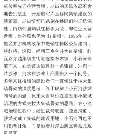
单位率先迁往营盘坝，老街的居民依恋不舍
地告别故土，开始谱写库区移民集镇建设的
新篇章。老街情怀已镌刻在移民们的记忆深
处，街坊邻居均以红椿坝为荣，即使迁入营
盘坝，对外联系仍为“红椿坝”。1996年，在
撤区并乡机构改革中撤销红椿区公所建制，
将红椿、深阳、尚坝三乡合并为红椿镇。红
瓦路穿越集镇主街道连接东木镇，小石河奔
流而来，在集镇边沿弹射一条弧线，冲积一
片沙滩，河水在沙滩上凸显偌大一个问号。
多年来红椿镇的建设者们一直倾注于拉大集
镇骨架的深度思考，终于破解了小石河沙滩
问号的内涵，原来大自然也在启发用小流域
治理的方式去拉大集镇骨架的思路。在小流
域治理过程中，经过裁弯取直，疏通河道，
沙滩变成了集镇的建设用地；小石河再也不
用拐弯抹角，而是沿着对岸山脚直奔盘龙观
风景区。