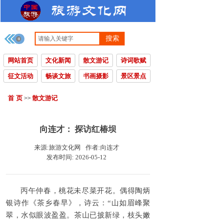
搜索
网站首页
文化新闻
散文游记
诗词歌赋
征文活动
畅谈文旅
书画摄影
景区景点
首 页
散文游记
>>
向连才： 探访红椿坝
来源:
旅游文化网
作者:
向连才
发布时间:
2026-05-12
丙午仲春，桃花未尽菜开花。偶得陶炳
银诗作《茶乡春早》，诗云：“山如眉峰聚
翠，水似眼波盈盈。茶山已披新绿，枝头嫩