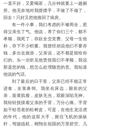
一直不好，又爱喝茶，几分钟就要上一趟厕
所。他无奈地对我摆摆手，不做了不做了，
回去！只好又把他推回了病房。
有一件小事，我们考虑的不够周全，惹
得父亲生了气。他说，养了你们三个，都不
孝顺，我死了，存款全交党费。父母一生俭
朴，存下不少积蓄。我曾经劝说他们不要存
钱，多出去旅游，父亲说，还不都是留给你
们的。头一次听见他责怪我们不孝顺，我说
那是您的钱，想怎么处理随您的意。我知道
他说的气话。
到了最后的日子里，父亲已经不能正常
进食，全靠鼻饲。我坐在床边，眼前的父
亲，面黄肌瘦，皮肤无光，双眼深陷无神。
我轻轻抚摸着父亲的手背，万分心痛。手背
如干枯苍老的松树皮，可是，在他生龙活虎
的年代，他的这双大手，握住飞机的操纵
杆，驾驶战机，翱翔在祖国的万里碧空。几