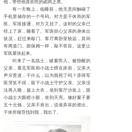
他，带些他喜欢吃的卤肉之类。
有一天晚上，临睡前，他无意间触碰了
手机里储存的一个号码。对方是干休所的军
医。军医接通，对方又挂了。这时的父亲已
经上了床，睡着了。军医担心父亲的身体出
状况，赶过来敲门。客厅离卧室较远，其间
有两道门。跟保姆一样，敲不答应。这更让
军医紧张起来。
叫来了一名战士，破窗而入。被惊醒的
父亲，看见军医和小战士楞在床前，父亲大
声斥责道，干什么，以为我死了吗？弄得军
医哭笑不得，留下小战士守护父亲。父亲没
法再入睡，披上大衣，坐到客厅沙发上，跟
小战士大眼瞪小眼，坐到天亮。修好窗子要
五十元钱，父亲不肯出，说谁弄坏的谁出。
干休所领导找到我，我出了。