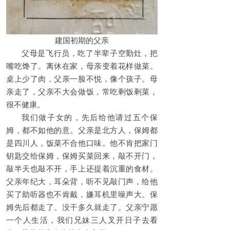
建国初期的父亲
父母是飞行员，吃了半辈子空勤灶，把
嘴吃馋了。离休在家，母亲变着花样做菜。
桌上少了肉，父亲一脸不悦，像个孩子。母
亲走了，父亲不大会做饭，常吃剩饭剩菜，
很不健康。
我们做子女的，先后给他请过五个保
姆，都不如他的意。父亲是北方人，保姆都
是四川人，饭菜不合他口味。他不肯把家门
钥匙交给保姆，保姆买菜回来，敲不开门，
敲半天也敲不开，手上还提着沉重的食材。
父亲年纪大，耳朵背，听不见敲门声，给他
买了助听器也不肯戴，嫌耳机里噪声大。保
姆先后都走了。没干多久就走了。父亲宁愿
一个人生活，我们兄妹三人叉开日子去看