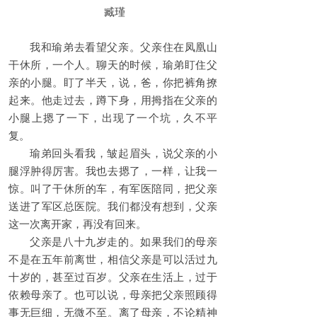
臧瑾
我和瑜弟去看望父亲。父亲住在凤凰山
干休所，一个人。聊天的时候，瑜弟盯住父
亲的小腿。盯了半天，说，爸，你把裤角撩
起来。他走过去，蹲下身，用拇指在父亲的
小腿上摁了一下，出现了一个坑，久不平
复。
瑜弟回头看我，皱起眉头，说父亲的小
腿浮肿得厉害。我也去摁了，一样，让我一
惊。叫了干休所的车，有军医陪同，把父亲
送进了军区总医院。我们都没有想到，父亲
这一次离开家，再没有回来。
父亲是八十九岁走的。如果我们的母亲
不是在五年前离世，相信父亲是可以活过九
十岁的，甚至过百岁。父亲在生活上，过于
依赖母亲了。也可以说，母亲把父亲照顾得
事无巨细，无微不至。离了母亲，不论精神