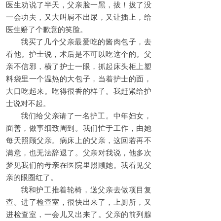
医生劝说了半天，父亲脸一黑，拔！拔了没
一会功夫，又大叫屙不出尿，又让插上，给
医生赔了个歉意的笑脸。
我买了几个父亲最爱吃的酱肉包子，去
看他。护士说，术后是不可以吃这个的。父
亲不信邪，横了护士一眼，抓起床头柜上塑
料袋里一个温热的大包子，当着护士的面，
大口吃起来。吃得很香的样子。我赶紧给护
士说对不起。
我们给父亲请了一名护工。中年妇女，
面善，做事细致周到。我们忙于工作，由她
每天照顾父亲。病床上的父亲，这回若再不
满意，也无法辞退了。父亲对我说，他多次
梦见我们的母亲在医院里照顾她。我看见父
亲的眼圈红了。
我和护工推着轮椅，送父亲去做项目复
查。进了检查室，很快出来了，上厕所，又
进检查室，一会儿又出来了。父亲的前列腺