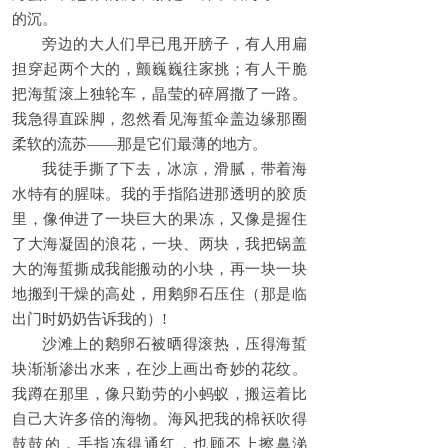
的沉。
旁边的大人们早已甩开膀子，有人用扁
担穿起两个大的，颤巍巍往家挑；有人干脆
把海蜇滚上独轮车，晶莹的碎屑撒了一路。
我急得直跺脚，忽然看见海蜇伞盖边缘那圈
柔软的流苏——那是它们最薄的地方。
我徒手撕了下去，冰凉，滑腻，带着海
水特有的腥味。我的手指陷进那透明的胶质
里，像伸进了一块巨大的果冻，又像是握住
了大海凝固的浪花，一块、两块，我把锅盖
大的海蜇撕成我能搬动的小块，再一块一块
地搬到干燥的高处，用鹅卵石压住（那是临
出门时奶奶告诉我的）!
沙滩上的鹅卵石被晒得滚热，压得海蜇
块渐渐渗出水来，在沙上画出奇妙的花纹。
我蹲在那里，像只勤劳的小蚂蚁，搬运着比
自己大许多倍的海物。海风把我的棉袄吹得
鼓鼓的，手指冻得通红，也顾不上擦鼻涕