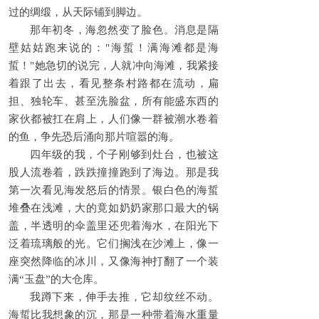
过的绸缎，从天际铺到脚边。
那年初冬，海忽然变了脸色。消息是隔
壁姑姑跑来说的："海蜇！满海滩都是海
蜇！"她急切的说完，人就冲向海滩，我紧接
着跟了出去，看见整条村路都在流动，扁
担、独轮车、甚至洗脸盆，所有能盛东西的
家伙都被扛在肩上，人们像一群被潮水卷着
的鱼，争先恐后涌向那片喧嚣的海。
四年级的我，个子刚够到灶台，也被这
股人流卷着，跌跌撞撞跑到了海边。那是我
第一次看见海发怒后的情景。银白色的海蜇
堆叠在浅滩，大的竟如奶奶家那口最大的锅
盖，半透明的伞盖里还兜着海水，在阳光下
泛着琉璃般的光。它们搁浅在沙滩上，像一
座突然降临的冰川，又像海神打翻了一个装
满“玉盘”的大仓库。
我蹲下来，伸手去推，它却纹丝不动。
海蜇比我想象的沉，那是一种带着海水重量