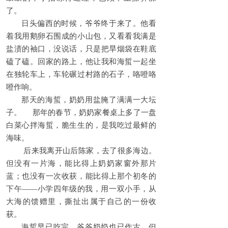
了。
日头偏西的时候，爷爷终于来了。他看
着我用鹅卵石围成的小山包，又看看我满是
盐渍的袖口，没说话，只是把旱烟袋在鞋底
磕了磕。回家的路上，他让我和海蜇一起坐
在独轮车上，车轮碾过村路的石子，咯噔咯
噔作响。
那天的海蜇，奶奶用盐腌了满满一大坛
子。 那年的春节，奶奶家餐桌上多了一盘
白菜心拌海蜇，脆生生的，是我吃过最鲜的
海味。
后来我离开山后陈家，去了很多海边。
但没有一片海，能比得上奶奶家窗外那片
蓝；也没有一次收获，能比得上那个初冬的
下午——小学四年级的我，用一双小手，从
大海的馈赠里，撕扯出属于自己的一份收
获。
海蜇早已吃完，爷爷奶奶也已作古。但